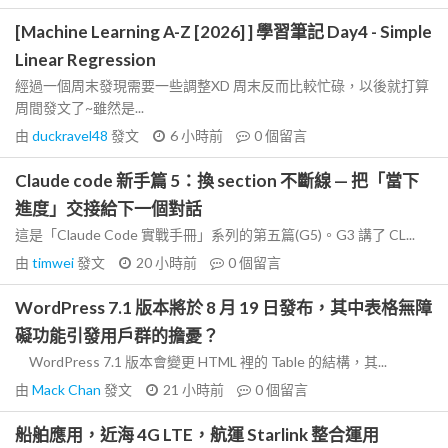
[Machine Learning A-Z [2026] ] 學習筆記 Day4 - Simple
Linear Regression
經過一個周末發現需要一些調整XD 周末反而比較忙碌，以後就打算
周間發文了~雖然是...
由
duckravel48
發文
6 小時前
0
個留言
Claude code 新手篇 5：換 section 不斷線 — 把「當下
進度」交接給下一個對話
這是「Claude Code 實戰手冊」系列的第五篇(G5)。G3 講了 CL...
由
timwei
發文
20 小時前
0
個留言
WordPress 7.1 版本將於 8 月 19 日發布，其中表格無障
礙功能引發用戶群的擔憂？
WordPress 7.1 版本會變更 HTML 裡的 Table 的結構，其...
由
Mack Chan
發文
21 小時前
0
個留言
船舶應用，近海 4G LTE，航運 Starlink 整合運用