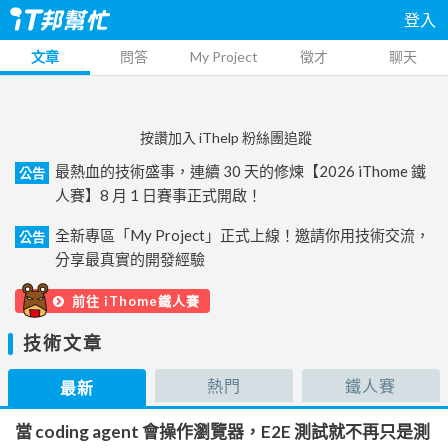
登入
文章
問答
My Project
徵才
聊天
按讚加入 iThelp 粉絲團追蹤
最熱血的技術盛事，連續 30 天的修煉【2026 iThome 鐵
公告
人賽】8 月 1 日賽事正式開啟！
全新專區「My Project」正式上線！邀請你用技術交流，
公告
分享最真實的開發經驗
前往 iThome鐵人賽
技術文章
熱門
鐵人賽
最新
當 coding agent 會操作瀏覽器，E2E 測試就不再只是測