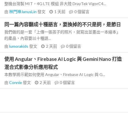
整機台灣製 MIT，4G LTE 模組 非大陸 DrayTek VigorC4...
由
林門神JanusLin
發文
1 天前
0
個留言
同一篇內容翻成十種語言，要換掉的不只是詞，是節日
我們做的是一套「上傳一張孩子的照片，就寫出並畫出一本繪本」
的產品，內容要以十種語...
由
lumorakids
發文
2 天前
0
個留言
使用 Angular、Firebase AI Logic 與 Gemini Nano 打造
混合式影像分析應用程式
本教學將示範如何使用 Angular、Firebase AI Logic 與 G...
由
Connie
發文
2 天前
0
個留言