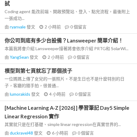
試
Coding agent 能改前端、開啟預覽站、登入、點完流程，最後附上
一張成功...
由
ryanvale
發文
2 小時前
0
個留言
你公司到底有多少台設備？Lansweeper 簡單介紹！
本篇我將會介紹 Lansweeper接著將會依序介紹 PRTG和 SolarWi...
由
YangSean
發文
2 小時前
0
個留言
模型到第七頁就忘了那個孩子
一位媽媽上傳了女兒的一張照片。不是生日也不是什麼特別的日
子，客廳的隨手拍，很普通...
由
lumorakids
發文
4 小時前
0
個留言
[Machine Learning A-Z [2026] ] 學習筆記 Day5 Simple
Linear Regression 實作
其實就只是在打基礎、simple linear regression在真實世界的...
由
duckravel48
發文
6 小時前
0
個留言