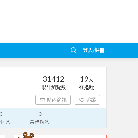
登入/註冊
31412
19
人
累計瀏覽數
在追蹤
站內簡訊
追蹤
0
0
請回答
最佳解答