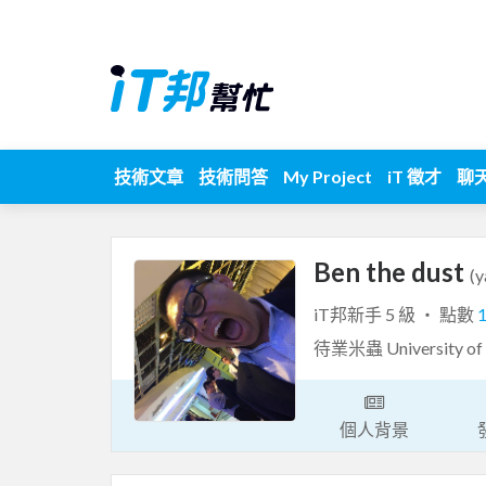
技術文章
技術問答
My Project
iT 徵才
聊
Ben the dust
(
iT邦新手 5 級 ‧ 點數
待業米蟲 University of 
個人背景