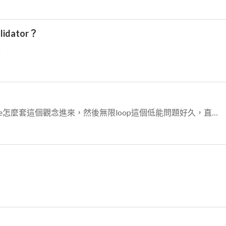
lidator？
D
之前看到React HOC，一直在想Vue怎麼套這個觀念進來，然後無限loop這個低能問題好久，直到Hunter敲醒我Vue就有mixin、slot scope...