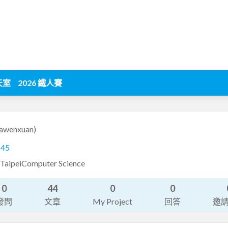
天室
2026 鐵人賽
yawenxuan)
145
TaipeiComputer Science
0
44
0
0
發問
文章
My Project
回答
邀