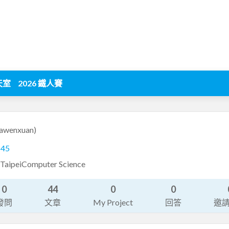
天室
2026 鐵人賽
yawenxuan)
145
TaipeiComputer Science
0
44
0
0
發問
文章
My Project
回答
邀