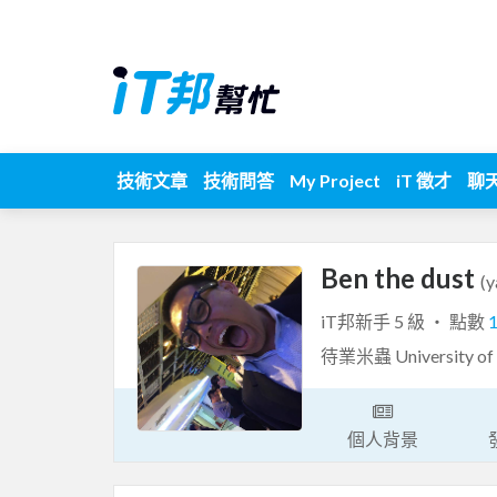
技術文章
技術問答
My Project
iT 徵才
聊
Ben the dust
(
iT邦新手 5 級 ‧ 點數
待業米蟲 University of 
個人背景