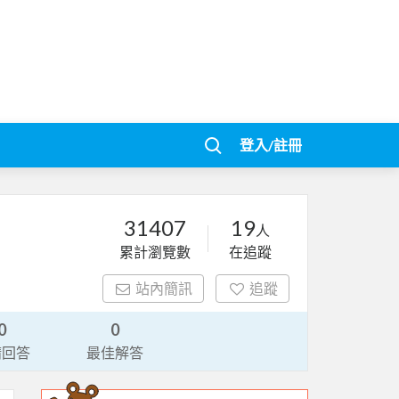
登入/註冊
31407
19
人
累計瀏覽數
在追蹤
站內簡訊
追蹤
0
0
請回答
最佳解答