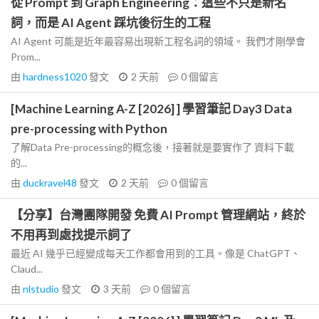
從 Prompt 到 Graph Engineering：這些不只是新名
詞，而是 AI Agent 踩坑後衍生的工程
AI Agent 可能是近年最容易出現新工程名詞的領域。 我們才剛學會
Prom...
由
hardness1020
發文
2 天前
0
個留言
[Machine Learning A-Z [2026] ] 學習筆記 Day3 Data
pre-processing with Python
了解Data Pre-processing的概念後，接著就是要實作了 資料下載
的...
由
duckravel48
發文
2 天前
0
個留言
【分享】台灣團隊開發 免費 AI Prompt 管理網站，終於
不用再到處找提示詞了
最近 AI 幾乎已經變成每天工作都會用到的工具。像是 ChatGPT、
Claud...
由
nlstudio
發文
3 天前
0
個留言