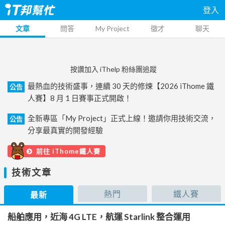
登入
文章
問答
My Project
徵才
聊天
按讚加入 iThelp 粉絲團追蹤
最熱血的技術盛事，連續 30 天的修煉【2026 iThome 鐵
公告
人賽】8 月 1 日賽事正式開啟！
全新專區「My Project」正式上線！邀請你用技術交流，
公告
分享最真實的開發經驗
前往 iThome鐵人賽
技術文章
熱門
鐵人賽
最新
船舶應用，近海 4G LTE，航運 Starlink 整合運用