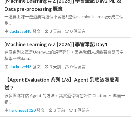
[Machine Learning A-Z [2026] ] 學習筆記 Day2 ML 及
Data pre-processing 概念
一邊要上課一邊還要寫這個不容易! 整個machine learning分成三個
步...
由
duckravel48
發文
3 天前
0
個留言
[Machine Learning A-Z [2026] ] 學習筆記 Day1
這個系列文章是Udemy上的課程延伸，因為我個人想趁著育嬰假空
檔學一點data...
由
duckravel48
發文
3 天前
0
個留言
【Agent Evaluation 系列 1/6】Agent 到底該怎麼測
試？
很多團隊評估 Agent 的方法，其實還停留在評估 Chatbot。 準備一
組...
由
hardness1020
發文
3 天前
1
個留言