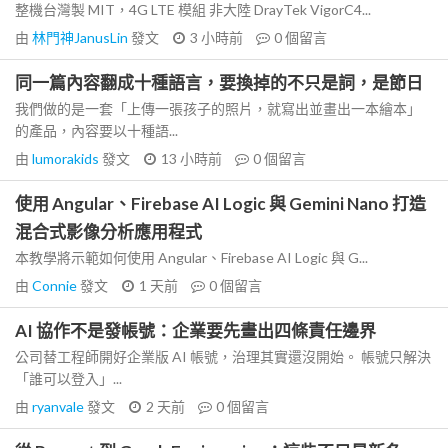
整機台灣製 MIT，4G LTE 模組 非大陸 DrayTek VigorC4...
由
林門神JanusLin
發文
3 小時前
0
個留言
同一篇內容翻成十種語言，要換掉的不只是詞，是節日
我們做的是一套「上傳一張孩子的照片，就寫出並畫出一本繪本」
的產品，內容要以十種語...
由
lumorakids
發文
13 小時前
0
個留言
使用 Angular、Firebase AI Logic 與 Gemini Nano 打造
混合式影像分析應用程式
本教學將示範如何使用 Angular、Firebase AI Logic 與 G...
由
Connie
發文
1 天前
0
個留言
AI 協作不是發帳號：企業要先畫出四條責任邊界
公司替工程師開好企業版 AI 帳號，治理其實還沒開始。 帳號只解決
「誰可以登入」...
由
ryanvale
發文
2 天前
0
個留言