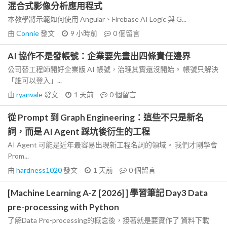
混合式影像分析應用程式
本教學將示範如何使用 Angular、Firebase AI Logic 與 G...
由
Connie
發文
9 小時前
0
個留言
AI 協作不是發帳號：企業要先畫出四條責任邊界
公司替工程師開好企業版 AI 帳號，治理其實還沒開始。 帳號只解決
「誰可以登入」...
由
ryanvale
發文
1 天前
0
個留言
從 Prompt 到 Graph Engineering：這些不只是新名
詞，而是 AI Agent 踩坑後衍生的工程
AI Agent 可能是近年最容易出現新工程名詞的領域。 我們才剛學會
Prom...
由
hardness1020
發文
1 天前
0
個留言
[Machine Learning A-Z [2026] ] 學習筆記 Day3 Data
pre-processing with Python
了解Data Pre-processing的概念後，接著就是要實作了 資料下載