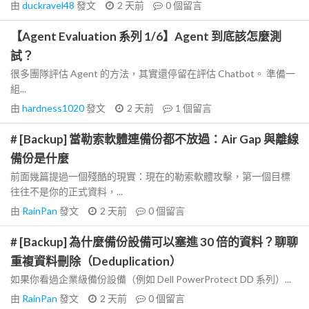
由
duckravel48
發文
2 天前
0
個留言
【Agent Evaluation 系列 1/6】Agent 到底該怎麼測
試？
很多團隊評估 Agent 的方法，其實還停留在評估 Chatbot。 準備一
組...
由
hardness1020
發文
2 天前
1
個留言
# [Backup] 當勒索軟體連備份都不放過：Air Gap 與離線
備份是什麼
前面幾篇提過一個殘酷的現實：現在的勒索軟體攻擊，第一個目標
往往不是你的正式資料，...
由
RainPan
發文
2 天前
0
個留言
# [Backup] 為什麼備份設備可以塞進 30 倍的資料？聊聊
重複資料刪除（Deduplication）
如果你看過企業級備份設備（例如 Dell PowerProtect DD 系列）...
由
RainPan
發文
2 天前
0
個留言