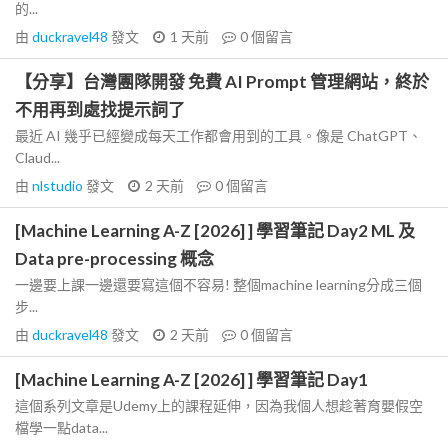
的...
由
duckravel48
發文
1 天前
0
個留言
【分享】台灣團隊開發 免費 AI Prompt 管理網站，終於
不用再到處找提示詞了
最近 AI 幾乎已經變成每天工作都會用到的工具。像是 ChatGPT、
Claud...
由
nlstudio
發文
2 天前
0
個留言
[Machine Learning A-Z [2026] ] 學習筆記 Day2 ML 及
Data pre-processing 概念
一邊要上課一邊還要寫這個不容易! 整個machine learning分成三個
步...
由
duckravel48
發文
2 天前
0
個留言
[Machine Learning A-Z [2026] ] 學習筆記 Day1
這個系列文章是Udemy上的課程延伸，因為我個人想趁著育嬰假空
檔學一點data...