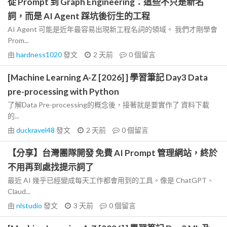
從 Prompt 到 Graph Engineering：這些不只是新名
詞，而是 AI Agent 踩坑後衍生的工程
AI Agent 可能是近年最容易出現新工程名詞的領域。 我們才剛學會
Prom...
由
hardness1020
發文
2 天前
0
個留言
[Machine Learning A-Z [2026] ] 學習筆記 Day3 Data
pre-processing with Python
了解Data Pre-processing的概念後，接著就是要實作了 資料下載
的...
由
duckravel48
發文
2 天前
0
個留言
【分享】台灣團隊開發 免費 AI Prompt 管理網站，終於
不用再到處找提示詞了
最近 AI 幾乎已經變成每天工作都會用到的工具。像是 ChatGPT、
Claud...
由
nlstudio
發文
3 天前
0
個留言