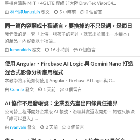
整機台灣製 MIT，4G LTE 模組 非大陸 DrayTek VigorC4...
由
林門神JanusLin
發文
5 小時前
0
個留言
同一篇內容翻成十種語言，要換掉的不只是詞，是節日
我們做的是一套「上傳一張孩子的照片，就寫出並畫出一本繪本」
的產品，內容要以十種語...
由
lumorakids
發文
16 小時前
0
個留言
使用 Angular、Firebase AI Logic 與 Gemini Nano 打造
混合式影像分析應用程式
本教學將示範如何使用 Angular、Firebase AI Logic 與 G...
由
Connie
發文
1 天前
0
個留言
AI 協作不是發帳號：企業要先畫出四條責任邊界
公司替工程師開好企業版 AI 帳號，治理其實還沒開始。 帳號只解決
「誰可以登入」...
由
ryanvale
發文
2 天前
0
個留言