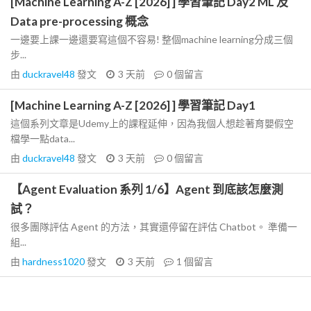
[Machine Learning A-Z [2026] ] 學習筆記 Day2 ML 及
Data pre-processing 概念
一邊要上課一邊還要寫這個不容易! 整個machine learning分成三個
步...
由
duckravel48
發文
3 天前
0
個留言
[Machine Learning A-Z [2026] ] 學習筆記 Day1
這個系列文章是Udemy上的課程延伸，因為我個人想趁著育嬰假空
檔學一點data...
由
duckravel48
發文
3 天前
0
個留言
【Agent Evaluation 系列 1/6】Agent 到底該怎麼測
試？
很多團隊評估 Agent 的方法，其實還停留在評估 Chatbot。 準備一
組...
由
hardness1020
發文
3 天前
1
個留言