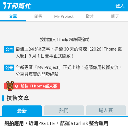
登入
文章
問答
My Project
徵才
聊天
按讚加入 iThelp 粉絲團追蹤
最熱血的技術盛事，連續 30 天的修煉【2026 iThome 鐵
公告
人賽】8 月 1 日賽事正式開啟！
全新專區「My Project」正式上線！邀請你用技術交流，
公告
分享最真實的開發經驗
前往 iThome鐵人賽
技術文章
熱門
鐵人賽
最新
船舶應用，近海 4G LTE，航運 Starlink 整合運用