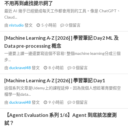
不用再到處找提示詞了
最近 AI 幾乎已經變成每天工作都會用到的工具。像是 ChatGPT、
Claud...
由
nlstudio
發文
5 小時前
0
個留言
[Machine Learning A-Z [2026] ] 學習筆記 Day2 ML 及
Data pre-processing 概念
一邊要上課一邊還要寫這個不容易! 整個machine learning分成三個
步...
由
duckravel48
發文
8 小時前
0
個留言
[Machine Learning A-Z [2026] ] 學習筆記 Day1
這個系列文章是Udemy上的課程延伸，因為我個人想趁著育嬰假空
檔學一點data...
由
duckravel48
發文
9 小時前
0
個留言
【Agent Evaluation 系列 1/6】Agent 到底該怎麼測
試？