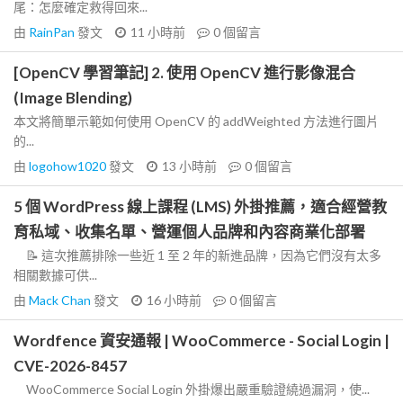
尾：怎麼確定救得回來...
由
RainPan
發文
11 小時前
0
個留言
[OpenCV 學習筆記] 2. 使用 OpenCV 進行影像混合
(Image Blending)
本文將簡單示範如何使用 OpenCV 的 addWeighted 方法進行圖片
的...
由
logohow1020
發文
13 小時前
0
個留言
5 個 WordPress 線上課程 (LMS) 外掛推薦，適合經營教
育私域、收集名單、營運個人品牌和內容商業化部署
📝 這次推薦排除一些近 1 至 2 年的新進品牌，因為它們沒有太多
相關數據可供...
由
Mack Chan
發文
16 小時前
0
個留言
Wordfence 資安通報 | WooCommerce - Social Login |
CVE-2026-8457
WooCommerce Social Login 外掛爆出嚴重驗證繞過漏洞，使...