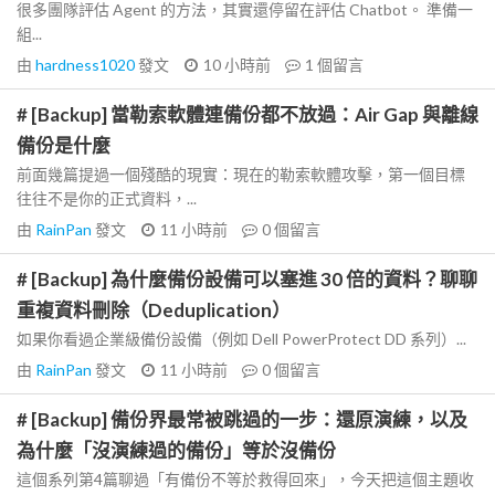
很多團隊評估 Agent 的方法，其實還停留在評估 Chatbot。 準備一
組...
由
hardness1020
發文
10 小時前
1
個留言
# [Backup] 當勒索軟體連備份都不放過：Air Gap 與離線
備份是什麼
前面幾篇提過一個殘酷的現實：現在的勒索軟體攻擊，第一個目標
往往不是你的正式資料，...
由
RainPan
發文
11 小時前
0
個留言
# [Backup] 為什麼備份設備可以塞進 30 倍的資料？聊聊
重複資料刪除（Deduplication）
如果你看過企業級備份設備（例如 Dell PowerProtect DD 系列）...
由
RainPan
發文
11 小時前
0
個留言
# [Backup] 備份界最常被跳過的一步：還原演練，以及
為什麼「沒演練過的備份」等於沒備份
這個系列第4篇聊過「有備份不等於救得回來」，今天把這個主題收