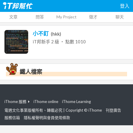
登入
文章
問答
My Project
徵才
聊天
小不釘
(
hkk
)
iT邦新手
2
級 ‧ 點數
1010
鐵人檔案
iThome 服務
iThome online
iThome Learning
電週文化事業版權所有、轉載必究 | Copyright © iThome
刊登廣告
服務信箱
隱私權聲明與會員使用條款