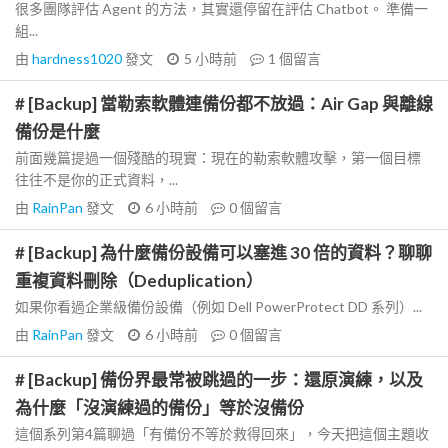
很多團隊評估 Agent 的方法，其實還停留在評估 Chatbot。 準備一
組...
由
hardness1020
發文
5 小時前
1
個留言
# [Backup] 當勒索軟體連備份都不放過：Air Gap 與離線
備份是什麼
前面幾篇提過一個殘酷的現實：現在的勒索軟體攻擊，第一個目標
往往不是你的正式資料，...
由
RainPan
發文
6 小時前
0
個留言
# [Backup] 為什麼備份設備可以塞進 30 倍的資料？聊聊
重複資料刪除（Deduplication）
如果你看過企業級備份設備（例如 Dell PowerProtect DD 系列）...
由
RainPan
發文
6 小時前
0
個留言
# [Backup] 備份界最常被跳過的一步：還原演練，以及
為什麼「沒演練過的備份」等於沒備份
這個系列第4篇聊過「有備份不等於救得回來」，今天把這個主題收