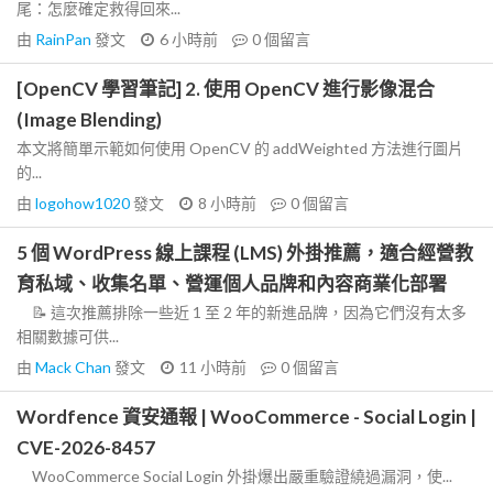
尾：怎麼確定救得回來...
由
RainPan
發文
6 小時前
0
個留言
[OpenCV 學習筆記] 2. 使用 OpenCV 進行影像混合
(Image Blending)
本文將簡單示範如何使用 OpenCV 的 addWeighted 方法進行圖片
的...
由
logohow1020
發文
8 小時前
0
個留言
5 個 WordPress 線上課程 (LMS) 外掛推薦，適合經營教
育私域、收集名單、營運個人品牌和內容商業化部署
📝 這次推薦排除一些近 1 至 2 年的新進品牌，因為它們沒有太多
相關數據可供...
由
Mack Chan
發文
11 小時前
0
個留言
Wordfence 資安通報 | WooCommerce - Social Login |
CVE-2026-8457
WooCommerce Social Login 外掛爆出嚴重驗證繞過漏洞，使...