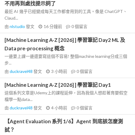
不用再到處找提示詞了
最近 AI 幾乎已經變成每天工作都會用到的工具。像是 ChatGPT、
Claud...
由
nlstudio
發文
16 分鐘前
0
個留言
[Machine Learning A-Z [2026] ] 學習筆記 Day2 ML 及
Data pre-processing 概念
一邊要上課一邊還要寫這個不容易! 整個machine learning分成三個
步...
由
duckravel48
發文
3 小時前
0
個留言
[Machine Learning A-Z [2026] ] 學習筆記 Day1
這個系列文章是Udemy上的課程延伸，因為我個人想趁著育嬰假空
檔學一點data...
由
duckravel48
發文
4 小時前
0
個留言
【Agent Evaluation 系列 1/6】Agent 到底該怎麼測
試？