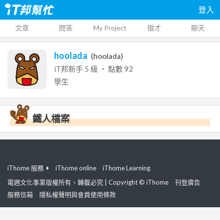
登入
文章
問答
My Project
徵才
聊天
hoolada
(
hoolada
)
iT邦新手
5
級 ‧ 點數
92
學生
鐵人檔案
iThome 服務
iThome online
iThome Learning
電週文化事業版權所有、轉載必究 | Copyright © iThome
刊登廣告
服務信箱
隱私權聲明與會員使用條款