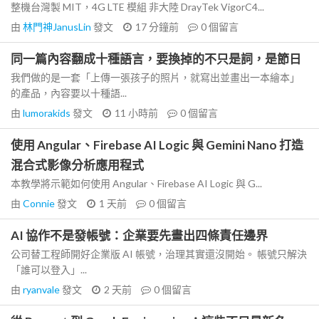
整機台灣製 MIT，4G LTE 模組 非大陸 DrayTek VigorC4...
由
林門神JanusLin
發文
17 分鐘前
0
個留言
同一篇內容翻成十種語言，要換掉的不只是詞，是節日
我們做的是一套「上傳一張孩子的照片，就寫出並畫出一本繪本」
的產品，內容要以十種語...
由
lumorakids
發文
11 小時前
0
個留言
使用 Angular、Firebase AI Logic 與 Gemini Nano 打造
混合式影像分析應用程式
本教學將示範如何使用 Angular、Firebase AI Logic 與 G...
由
Connie
發文
1 天前
0
個留言
AI 協作不是發帳號：企業要先畫出四條責任邊界
公司替工程師開好企業版 AI 帳號，治理其實還沒開始。 帳號只解決
「誰可以登入」...
由
ryanvale
發文
2 天前
0
個留言