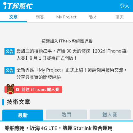
登入
文章
問答
My Project
徵才
聊天
按讚加入 iThelp 粉絲團追蹤
最熱血的技術盛事，連續 30 天的修煉【2026 iThome 鐵
公告
人賽】8 月 1 日賽事正式開啟！
全新專區「My Project」正式上線！邀請你用技術交流，
公告
分享最真實的開發經驗
前往 iThome鐵人賽
技術文章
熱門
鐵人賽
最新
船舶應用，近海 4G LTE，航運 Starlink 整合運用