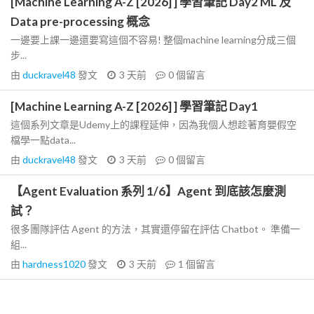
[Machine Learning A-Z [2026] ] 學習筆記 Day2 ML 及
Data pre-processing 概念
一邊要上課一邊還要寫這個不容易! 整個machine learning分成三個
步...
由
duckravel48
發文
3 天前
0
個留言
[Machine Learning A-Z [2026] ] 學習筆記 Day1
這個系列文章是Udemy上的課程延伸，因為我個人想趁著育嬰假空
檔學一點data...
由
duckravel48
發文
3 天前
0
個留言
【Agent Evaluation 系列 1/6】Agent 到底該怎麼測
試？
很多團隊評估 Agent 的方法，其實還停留在評估 Chatbot。 準備一
組...
由
hardness1020
發文
3 天前
1
個留言