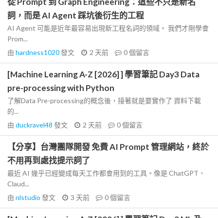
從 Prompt 到 Graph Engineering：這些不只是新名
詞，而是 AI Agent 踩坑後衍生的工程
AI Agent 可能是近年最容易出現新工程名詞的領域。 我們才剛學會
Prom...
由
hardness1020
發文
2 天前
0
個留言
[Machine Learning A-Z [2026] ] 學習筆記 Day3 Data
pre-processing with Python
了解Data Pre-processing的概念後，接著就是要實作了 資料下載
的...
由
duckravel48
發文
2 天前
0
個留言
【分享】台灣團隊開發 免費 AI Prompt 管理網站，終於
不用再到處找提示詞了
最近 AI 幾乎已經變成每天工作都會用到的工具。像是 ChatGPT、
Claud...
由
nlstudio
發文
3 天前
0
個留言