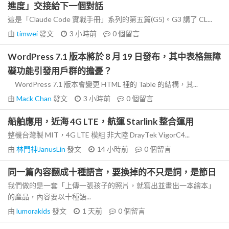
進度」交接給下一個對話
這是「Claude Code 實戰手冊」系列的第五篇(G5)。G3 講了 CL...
由
timwei
發文
3 小時前
0
個留言
WordPress 7.1 版本將於 8 月 19 日發布，其中表格無障
礙功能引發用戶群的擔憂？
WordPress 7.1 版本會變更 HTML 裡的 Table 的結構，其...
由
Mack Chan
發文
3 小時前
0
個留言
船舶應用，近海 4G LTE，航運 Starlink 整合運用
整機台灣製 MIT，4G LTE 模組 非大陸 DrayTek VigorC4...
由
林門神JanusLin
發文
14 小時前
0
個留言
同一篇內容翻成十種語言，要換掉的不只是詞，是節日
我們做的是一套「上傳一張孩子的照片，就寫出並畫出一本繪本」
的產品，內容要以十種語...
由
lumorakids
發文
1 天前
0
個留言