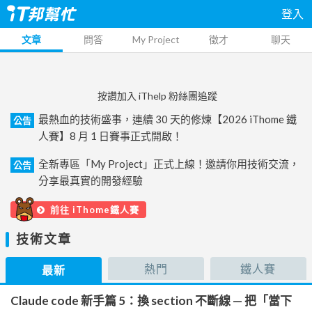
登入
文章
問答
My Project
徵才
聊天
按讚加入 iThelp 粉絲團追蹤
最熱血的技術盛事，連續 30 天的修煉【2026 iThome 鐵
公告
人賽】8 月 1 日賽事正式開啟！
全新專區「My Project」正式上線！邀請你用技術交流，
公告
分享最真實的開發經驗
前往 iThome鐵人賽
技術文章
熱門
鐵人賽
最新
Claude code 新手篇 5：換 section 不斷線 — 把「當下