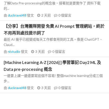
了解Data Pre-processing的概念後，接著就是要實作了 資料下載
的...
由
duckravel48
發文
2 天前
0
個留言
【分享】台灣團隊開發 免費 AI Prompt 管理網站，終於
不用再到處找提示詞了
最近 AI 幾乎已經變成每天工作都會用到的工具。像是 ChatGPT、
Claud...
由
nlstudio
發文
3 天前
0
個留言
[Machine Learning A-Z [2026] ] 學習筆記 Day2 ML 及
Data pre-processing 概念
一邊要上課一邊還要寫這個不容易! 整個machine learning分成三個
步...
由
duckravel48
發文
3 天前
0
個留言