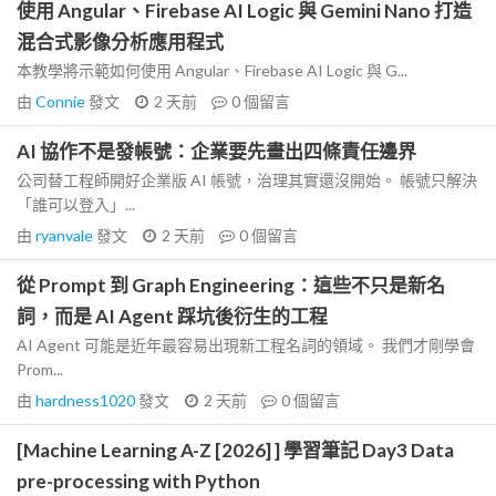
使用 Angular、Firebase AI Logic 與 Gemini Nano 打造
混合式影像分析應用程式
本教學將示範如何使用 Angular、Firebase AI Logic 與 G...
由
Connie
發文
2 天前
0
個留言
AI 協作不是發帳號：企業要先畫出四條責任邊界
公司替工程師開好企業版 AI 帳號，治理其實還沒開始。 帳號只解決
「誰可以登入」...
由
ryanvale
發文
2 天前
0
個留言
從 Prompt 到 Graph Engineering：這些不只是新名
詞，而是 AI Agent 踩坑後衍生的工程
AI Agent 可能是近年最容易出現新工程名詞的領域。 我們才剛學會
Prom...
由
hardness1020
發文
2 天前
0
個留言
[Machine Learning A-Z [2026] ] 學習筆記 Day3 Data
pre-processing with Python