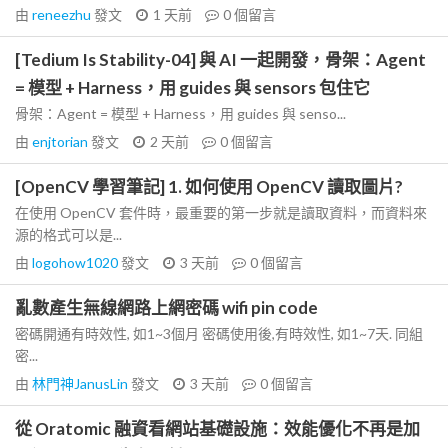
由
reneezhu
發文
1 天前
0
個留言
[Tedium Is Stability-04] 與 AI 一起開發，骨架：Agent
= 模型 + Harness，用 guides 與 sensors 包住它
骨架：Agent = 模型 + Harness，用 guides 與 senso...
由
enjtorian
發文
2 天前
0
個留言
[OpenCV 學習筆記] 1. 如何使用 OpenCV 讀取圖片?
在使用 OpenCV 套件時，最重要的第一步就是讀取資料，而資料來
源的格式可以是...
由
logohow1020
發文
3 天前
0
個留言
亂數產生無線網路上網密碼 wifi pin code
密碼開通有時效性, 如1~3個月 密碼使用後,有時效性, 如1~7天. 同組
密...
由
林門神JanusLin
發文
3 天前
0
個留言
從 Oratomic 融資看網站基礎設施：效能優化不再是加