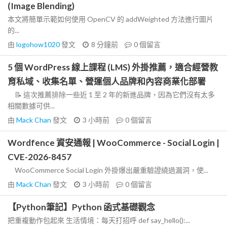
(Image Blending)
本文將簡單示範如何使用 OpenCV 的 addWeighted 方法進行圖片
的...
由
logohow1020
發文
8 分鐘前
0
個留言
5 個 WordPress 線上課程 (LMS) 外掛推薦，適合經營教
育私域、收集名單、營運個人品牌和內容商業化部署
📝 這次推薦排除一些近 1 至 2 年的新進品牌，因為它們沒有太多
相關數據可供...
由
Mack Chan
發文
3 小時前
0
個留言
Wordfence 資安通報 | WooCommerce - Social Login |
CVE-2026-8457
WooCommerce Social Login 外掛爆出嚴重驗證繞過漏洞，使...
由
Mack Chan
發文
3 小時前
0
個留言
【Python筆記】Python 函式基礎觀念
把重複動作包起來 生活情境：每天打招呼 def say_hello():...