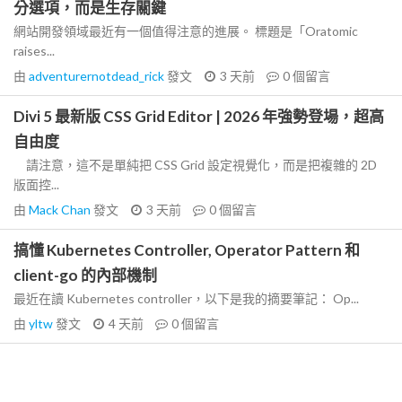
分選項，而是生存關鍵
網站開發領域最近有一個值得注意的進展。 標題是「Oratomic
raises...
由
adventurernotdead_rick
發文
3 天前
0
個留言
Divi 5 最新版 CSS Grid Editor | 2026 年強勢登場，超高
自由度
請注意，這不是單純把 CSS Grid 設定視覺化，而是把複雜的 2D
版面控...
由
Mack Chan
發文
3 天前
0
個留言
搞懂 Kubernetes Controller, Operator Pattern 和
client-go 的內部機制
最近在讀 Kubernetes controller，以下是我的摘要筆記： Op...
由
yltw
發文
4 天前
0
個留言