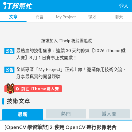
登入
文章
問答
My Project
徵才
聊天
按讚加入 iThelp 粉絲團追蹤
最熱血的技術盛事，連續 30 天的修煉【2026 iThome 鐵
公告
人賽】8 月 1 日賽事正式開啟！
全新專區「My Project」正式上線！邀請你用技術交流，
公告
分享最真實的開發經驗
前往 iThome鐵人賽
技術文章
熱門
鐵人賽
最新
[OpenCV 學習筆記] 2. 使用 OpenCV 進行影像混合