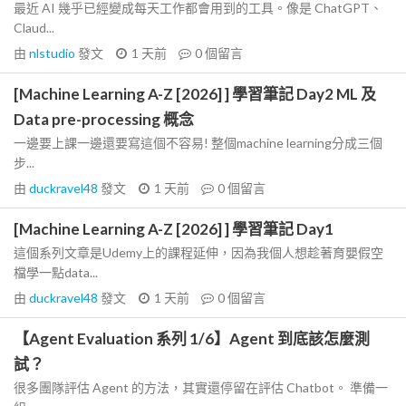
最近 AI 幾乎已經變成每天工作都會用到的工具。像是 ChatGPT、
Claud...
由
nlstudio
發文
1 天前
0
個留言
[Machine Learning A-Z [2026] ] 學習筆記 Day2 ML 及
Data pre-processing 概念
一邊要上課一邊還要寫這個不容易! 整個machine learning分成三個
步...
由
duckravel48
發文
1 天前
0
個留言
[Machine Learning A-Z [2026] ] 學習筆記 Day1
這個系列文章是Udemy上的課程延伸，因為我個人想趁著育嬰假空
檔學一點data...
由
duckravel48
發文
1 天前
0
個留言
【Agent Evaluation 系列 1/6】Agent 到底該怎麼測
試？
很多團隊評估 Agent 的方法，其實還停留在評估 Chatbot。 準備一