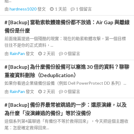
組...
由
hardness1020
發文
1 天前
1
個留言
# [Backup] 當勒索軟體連備份都不放過：Air Gap 與離線
備份是什麼
前面幾篇提過一個殘酷的現實：現在的勒索軟體攻擊，第一個目標
往往不是你的正式資料，...
由
RainPan
發文
2 天前
0
個留言
# [Backup] 為什麼備份設備可以塞進 30 倍的資料？聊聊
重複資料刪除（Deduplication）
如果你看過企業級備份設備（例如 Dell PowerProtect DD 系列）...
由
RainPan
發文
2 天前
0
個留言
# [Backup] 備份界最常被跳過的一步：還原演練，以及
為什麼「沒演練過的備份」等於沒備份
這個系列第4篇聊過「有備份不等於救得回來」，今天把這個主題收
尾：怎麼確定救得回來...