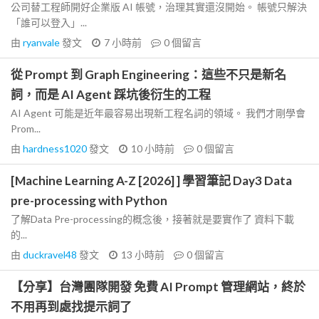
公司替工程師開好企業版 AI 帳號，治理其實還沒開始。 帳號只解決
「誰可以登入」...
由
ryanvale
發文
7 小時前
0
個留言
從 Prompt 到 Graph Engineering：這些不只是新名
詞，而是 AI Agent 踩坑後衍生的工程
AI Agent 可能是近年最容易出現新工程名詞的領域。 我們才剛學會
Prom...
由
hardness1020
發文
10 小時前
0
個留言
[Machine Learning A-Z [2026] ] 學習筆記 Day3 Data
pre-processing with Python
了解Data Pre-processing的概念後，接著就是要實作了 資料下載
的...
由
duckravel48
發文
13 小時前
0
個留言
【分享】台灣團隊開發 免費 AI Prompt 管理網站，終於
不用再到處找提示詞了