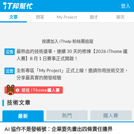
登入
文章
問答
My Project
徵才
聊天
按讚加入 iThelp 粉絲團追蹤
最熱血的技術盛事，連續 30 天的修煉【2026 iThome 鐵
公告
人賽】8 月 1 日賽事正式開啟！
全新專區「My Project」正式上線！邀請你用技術交流，
公告
分享最真實的開發經驗
前往 iThome鐵人賽
技術文章
熱門
鐵人賽
最新
AI 協作不是發帳號：企業要先畫出四條責任邊界