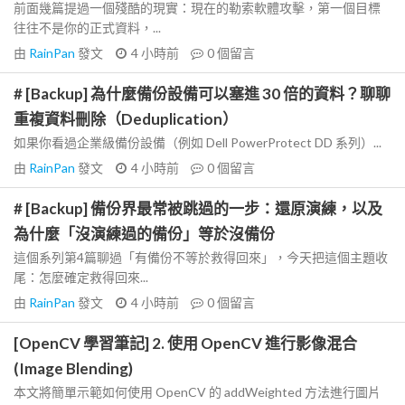
前面幾篇提過一個殘酷的現實：現在的勒索軟體攻擊，第一個目標
往往不是你的正式資料，...
由
RainPan
發文
4 小時前
0
個留言
# [Backup] 為什麼備份設備可以塞進 30 倍的資料？聊聊
重複資料刪除（Deduplication）
如果你看過企業級備份設備（例如 Dell PowerProtect DD 系列）...
由
RainPan
發文
4 小時前
0
個留言
# [Backup] 備份界最常被跳過的一步：還原演練，以及
為什麼「沒演練過的備份」等於沒備份
這個系列第4篇聊過「有備份不等於救得回來」，今天把這個主題收
尾：怎麼確定救得回來...
由
RainPan
發文
4 小時前
0
個留言
[OpenCV 學習筆記] 2. 使用 OpenCV 進行影像混合
(Image Blending)
本文將簡單示範如何使用 OpenCV 的 addWeighted 方法進行圖片