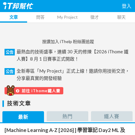
登入
文章
問答
My Project
徵才
聊天
按讚加入 iThelp 粉絲團追蹤
最熱血的技術盛事，連續 30 天的修煉【2026 iThome 鐵
公告
人賽】8 月 1 日賽事正式開啟！
全新專區「My Project」正式上線！邀請你用技術交流，
公告
分享最真實的開發經驗
前往 iThome鐵人賽
技術文章
熱門
鐵人賽
最新
[Machine Learning A-Z [2026] ] 學習筆記 Day2 ML 及