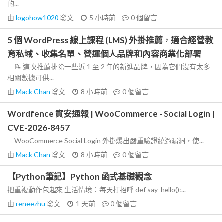
的...
由
logohow1020
發文
5 小時前
0
個留言
5 個 WordPress 線上課程 (LMS) 外掛推薦，適合經營教
育私域、收集名單、營運個人品牌和內容商業化部署
📝 這次推薦排除一些近 1 至 2 年的新進品牌，因為它們沒有太多
相關數據可供...
由
Mack Chan
發文
8 小時前
0
個留言
Wordfence 資安通報 | WooCommerce - Social Login |
CVE-2026-8457
WooCommerce Social Login 外掛爆出嚴重驗證繞過漏洞，使...
由
Mack Chan
發文
8 小時前
0
個留言
【Python筆記】Python 函式基礎觀念
把重複動作包起來 生活情境：每天打招呼 def say_hello():...
由
reneezhu
發文
1 天前
0
個留言