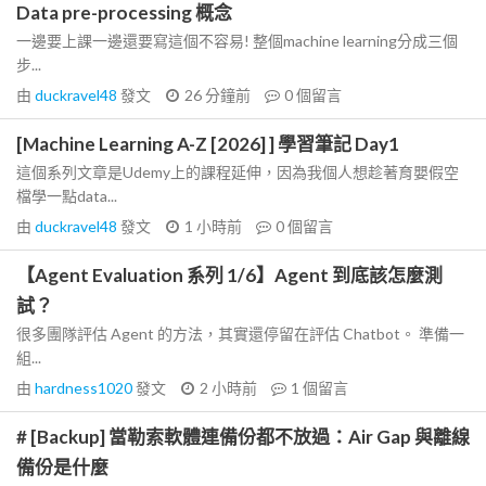
Data pre-processing 概念
一邊要上課一邊還要寫這個不容易! 整個machine learning分成三個
步...
由
duckravel48
發文
26 分鐘前
0
個留言
[Machine Learning A-Z [2026] ] 學習筆記 Day1
這個系列文章是Udemy上的課程延伸，因為我個人想趁著育嬰假空
檔學一點data...
由
duckravel48
發文
1 小時前
0
個留言
【Agent Evaluation 系列 1/6】Agent 到底該怎麼測
試？
很多團隊評估 Agent 的方法，其實還停留在評估 Chatbot。 準備一
組...
由
hardness1020
發文
2 小時前
1
個留言
# [Backup] 當勒索軟體連備份都不放過：Air Gap 與離線
備份是什麼