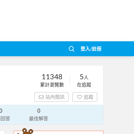
登入/註冊
11348
5
人
累計瀏覽數
在追蹤
站內簡訊
追蹤
0
0
請回答
最佳解答