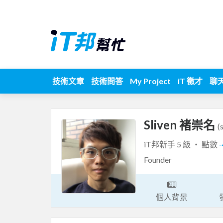
技術文章
技術問答
My Project
iT 徵才
聊
Sliven 褚崇名
(
iT邦新手 5 級 ‧ 點數
Founder
個人背景