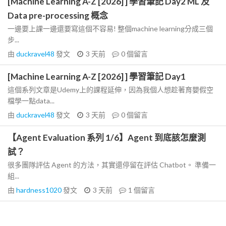
[Machine Learning A-Z [2026] ] 學習筆記 Day2 ML 及
Data pre-processing 概念
一邊要上課一邊還要寫這個不容易! 整個machine learning分成三個
步...
由
duckravel48
發文
3 天前
0
個留言
[Machine Learning A-Z [2026] ] 學習筆記 Day1
這個系列文章是Udemy上的課程延伸，因為我個人想趁著育嬰假空
檔學一點data...
由
duckravel48
發文
3 天前
0
個留言
【Agent Evaluation 系列 1/6】Agent 到底該怎麼測
試？
很多團隊評估 Agent 的方法，其實還停留在評估 Chatbot。 準備一
組...
由
hardness1020
發文
3 天前
1
個留言