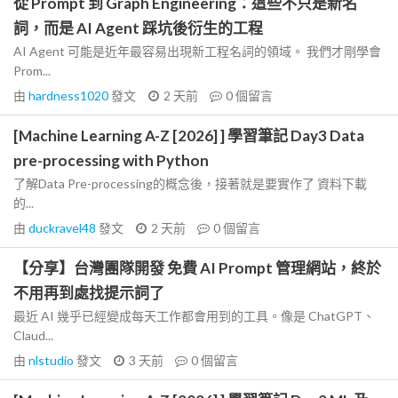
從 Prompt 到 Graph Engineering：這些不只是新名
詞，而是 AI Agent 踩坑後衍生的工程
AI Agent 可能是近年最容易出現新工程名詞的領域。 我們才剛學會
Prom...
由
hardness1020
發文
2 天前
0
個留言
[Machine Learning A-Z [2026] ] 學習筆記 Day3 Data
pre-processing with Python
了解Data Pre-processing的概念後，接著就是要實作了 資料下載
的...
由
duckravel48
發文
2 天前
0
個留言
【分享】台灣團隊開發 免費 AI Prompt 管理網站，終於
不用再到處找提示詞了
最近 AI 幾乎已經變成每天工作都會用到的工具。像是 ChatGPT、
Claud...
由
nlstudio
發文
3 天前
0
個留言