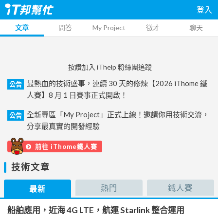
登入
文章
問答
My Project
徵才
聊天
按讚加入 iThelp 粉絲團追蹤
最熱血的技術盛事，連續 30 天的修煉【2026 iThome 鐵
公告
人賽】8 月 1 日賽事正式開啟！
全新專區「My Project」正式上線！邀請你用技術交流，
公告
分享最真實的開發經驗
前往 iThome鐵人賽
技術文章
熱門
鐵人賽
最新
船舶應用，近海 4G LTE，航運 Starlink 整合運用