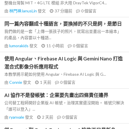
整機台灣製 MIT，4G LTE 模組 非大陸 DrayTek VigorC4...
由
林門神JanusLin
發文
37 分鐘前
0
個留言
同一篇內容翻成十種語言，要換掉的不只是詞，是節日
我們做的是一套「上傳一張孩子的照片，就寫出並畫出一本繪本」
的產品，內容要以十種語...
由
lumorakids
發文
11 小時前
0
個留言
使用 Angular、Firebase AI Logic 與 Gemini Nano 打造
混合式影像分析應用程式
本教學將示範如何使用 Angular、Firebase AI Logic 與 G...
由
Connie
發文
1 天前
0
個留言
AI 協作不是發帳號：企業要先畫出四條責任邊界
公司替工程師開好企業版 AI 帳號，治理其實還沒開始。 帳號只解決
「誰可以登入」...
由
ryanvale
發文
2 天前
0
個留言