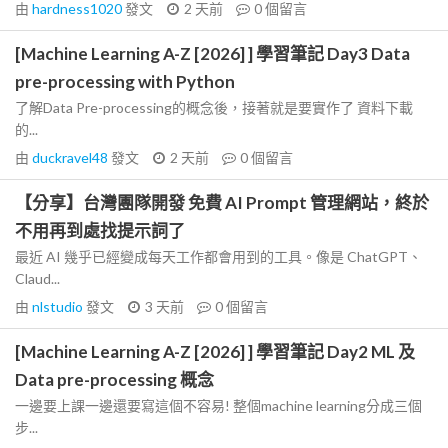
由
hardness1020
發文
2 天前
0
個留言
[Machine Learning A-Z [2026] ] 學習筆記 Day3 Data
pre-processing with Python
了解Data Pre-processing的概念後，接著就是要實作了 資料下載
的...
由
duckravel48
發文
2 天前
0
個留言
【分享】台灣團隊開發 免費 AI Prompt 管理網站，終於
不用再到處找提示詞了
最近 AI 幾乎已經變成每天工作都會用到的工具。像是 ChatGPT、
Claud...
由
nlstudio
發文
3 天前
0
個留言
[Machine Learning A-Z [2026] ] 學習筆記 Day2 ML 及
Data pre-processing 概念
一邊要上課一邊還要寫這個不容易! 整個machine learning分成三個
步...