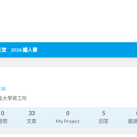
天室
2026 鐵人賽
235
朝陽科技大學資工所
0
33
0
5
發問
文章
My Project
回答
邀