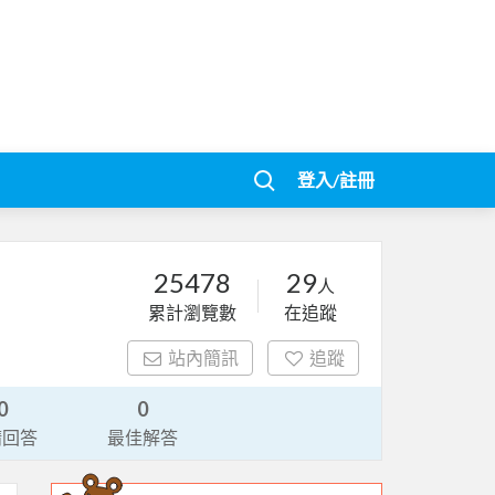
登入/註冊
25478
29
人
累計瀏覽數
在追蹤
站內簡訊
追蹤
0
0
請回答
最佳解答