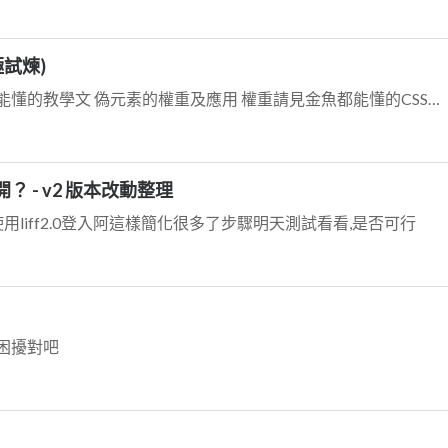
極試煉)
既然都提到金魚了，幫補個金魚都能懂的教學文 偽元素的權重及應用 權重請見金魚都能懂的CSS選取器一書，裡面就有提到 偽元素的應用，請見金魚都能懂的網頁切板內有...
能開？ - v2 版本改動整理
能使用liff2.0登入阿這樣簡化很多了步驟明天測試看看,是否可行
困擾對吧