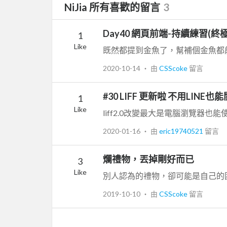
NiJia 所有喜歡的留言
3
Day40 網頁前端-持續練習(終
1
Like
2020-10-14
‧ 由
CSScoke
留言
#30 LIFF 更新啦 不用LINE也
1
Like
liff2.0改變最大是電腦瀏覽器也
2020-01-16
‧ 由
eric19740521
留言
爛禮物，丟掉剛好而已
3
Like
別人認為的禮物，卻可能是自己的
2019-10-10
‧ 由
CSScoke
留言