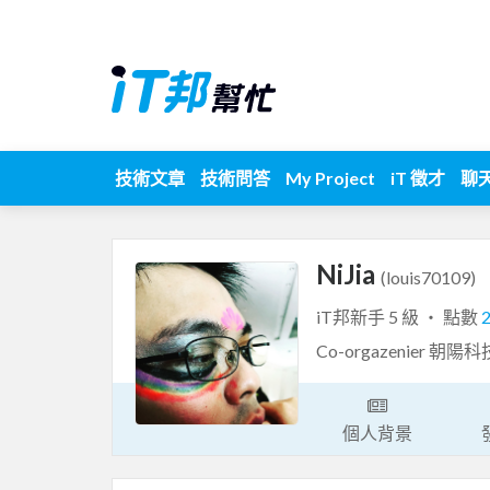
技術文章
技術問答
My Project
iT 徵才
聊
NiJia
(louis70109)
iT邦新手 5 級 ‧ 點數
Co-orgazenier 
個人背景