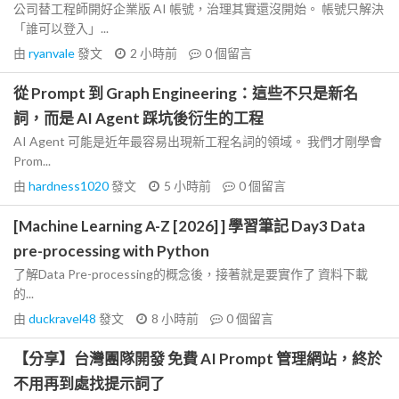
公司替工程師開好企業版 AI 帳號，治理其實還沒開始。 帳號只解決
「誰可以登入」...
由
ryanvale
發文
2 小時前
0
個留言
從 Prompt 到 Graph Engineering：這些不只是新名
詞，而是 AI Agent 踩坑後衍生的工程
AI Agent 可能是近年最容易出現新工程名詞的領域。 我們才剛學會
Prom...
由
hardness1020
發文
5 小時前
0
個留言
[Machine Learning A-Z [2026] ] 學習筆記 Day3 Data
pre-processing with Python
了解Data Pre-processing的概念後，接著就是要實作了 資料下載
的...
由
duckravel48
發文
8 小時前
0
個留言
【分享】台灣團隊開發 免費 AI Prompt 管理網站，終於
不用再到處找提示詞了