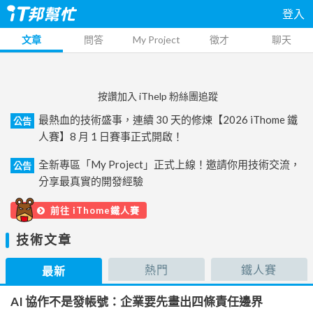
登入
文章
問答
My Project
徵才
聊天
按讚加入 iThelp 粉絲團追蹤
最熱血的技術盛事，連續 30 天的修煉【2026 iThome 鐵
公告
人賽】8 月 1 日賽事正式開啟！
全新專區「My Project」正式上線！邀請你用技術交流，
公告
分享最真實的開發經驗
前往 iThome鐵人賽
技術文章
熱門
鐵人賽
最新
AI 協作不是發帳號：企業要先畫出四條責任邊界