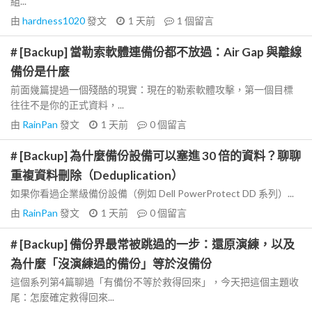
組...
由
hardness1020
發文
1 天前
1
個留言
# [Backup] 當勒索軟體連備份都不放過：Air Gap 與離線
備份是什麼
前面幾篇提過一個殘酷的現實：現在的勒索軟體攻擊，第一個目標
往往不是你的正式資料，...
由
RainPan
發文
1 天前
0
個留言
# [Backup] 為什麼備份設備可以塞進 30 倍的資料？聊聊
重複資料刪除（Deduplication）
如果你看過企業級備份設備（例如 Dell PowerProtect DD 系列）...
由
RainPan
發文
1 天前
0
個留言
# [Backup] 備份界最常被跳過的一步：還原演練，以及
為什麼「沒演練過的備份」等於沒備份
這個系列第4篇聊過「有備份不等於救得回來」，今天把這個主題收
尾：怎麼確定救得回來...