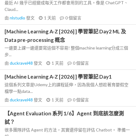
最近 AI 幾乎已經變成每天工作都會用到的工具。像是 ChatGPT、
Claud...
由
nlstudio
發文
1 天前
0
個留言
[Machine Learning A-Z [2026] ] 學習筆記 Day2 ML 及
Data pre-processing 概念
一邊要上課一邊還要寫這個不容易! 整個machine learning分成三個
步...
由
duckravel48
發文
1 天前
0
個留言
[Machine Learning A-Z [2026] ] 學習筆記 Day1
這個系列文章是Udemy上的課程延伸，因為我個人想趁著育嬰假空
檔學一點data...
由
duckravel48
發文
1 天前
0
個留言
【Agent Evaluation 系列 1/6】Agent 到底該怎麼測
試？
很多團隊評估 Agent 的方法，其實還停留在評估 Chatbot。 準備一