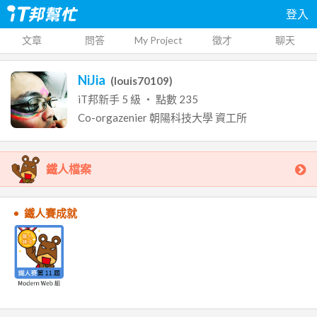
登入
文章
問答
My Project
徵才
聊天
NiJia
(
louis70109
)
iT邦新手
5
級 ‧ 點數
235
Co-orgazenier
朝陽科技大學
資工所
鐵人檔案
鐵人賽成就