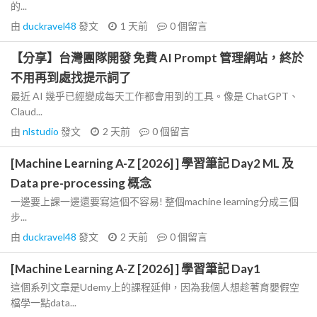
的...
由
duckravel48
發文
1 天前
0
個留言
【分享】台灣團隊開發 免費 AI Prompt 管理網站，終於
不用再到處找提示詞了
最近 AI 幾乎已經變成每天工作都會用到的工具。像是 ChatGPT、
Claud...
由
nlstudio
發文
2 天前
0
個留言
[Machine Learning A-Z [2026] ] 學習筆記 Day2 ML 及
Data pre-processing 概念
一邊要上課一邊還要寫這個不容易! 整個machine learning分成三個
步...
由
duckravel48
發文
2 天前
0
個留言
[Machine Learning A-Z [2026] ] 學習筆記 Day1
這個系列文章是Udemy上的課程延伸，因為我個人想趁著育嬰假空
檔學一點data...