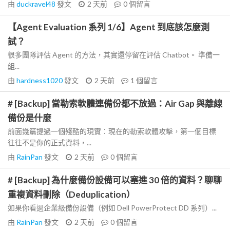
由
duckravel48
發文
2 天前
0
個留言
【Agent Evaluation 系列 1/6】Agent 到底該怎麼測
試？
很多團隊評估 Agent 的方法，其實還停留在評估 Chatbot。 準備一
組...
由
hardness1020
發文
2 天前
1
個留言
# [Backup] 當勒索軟體連備份都不放過：Air Gap 與離線
備份是什麼
前面幾篇提過一個殘酷的現實：現在的勒索軟體攻擊，第一個目標
往往不是你的正式資料，...
由
RainPan
發文
2 天前
0
個留言
# [Backup] 為什麼備份設備可以塞進 30 倍的資料？聊聊
重複資料刪除（Deduplication）
如果你看過企業級備份設備（例如 Dell PowerProtect DD 系列）...
由
RainPan
發文
2 天前
0
個留言