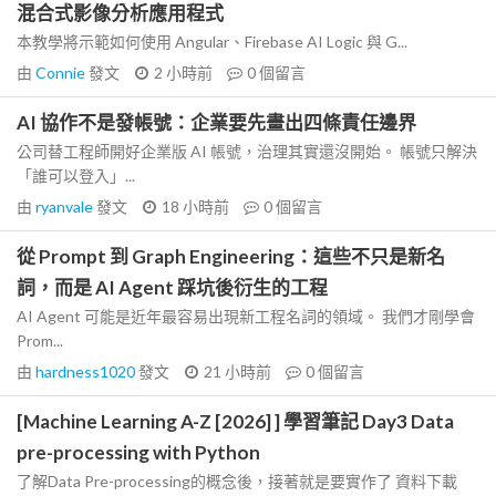
混合式影像分析應用程式
本教學將示範如何使用 Angular、Firebase AI Logic 與 G...
由
Connie
發文
2 小時前
0
個留言
AI 協作不是發帳號：企業要先畫出四條責任邊界
公司替工程師開好企業版 AI 帳號，治理其實還沒開始。 帳號只解決
「誰可以登入」...
由
ryanvale
發文
18 小時前
0
個留言
從 Prompt 到 Graph Engineering：這些不只是新名
詞，而是 AI Agent 踩坑後衍生的工程
AI Agent 可能是近年最容易出現新工程名詞的領域。 我們才剛學會
Prom...
由
hardness1020
發文
21 小時前
0
個留言
[Machine Learning A-Z [2026] ] 學習筆記 Day3 Data
pre-processing with Python
了解Data Pre-processing的概念後，接著就是要實作了 資料下載