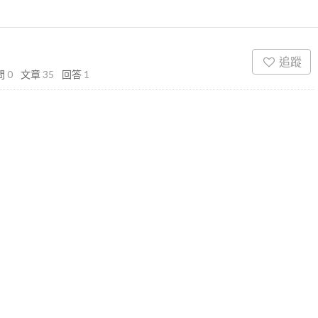
追蹤
問
0
文章
35
回答
1