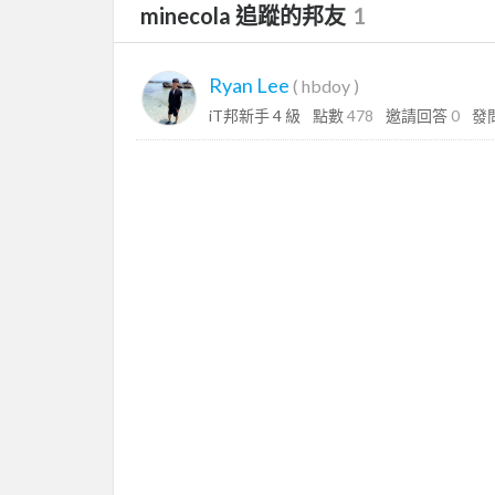
minecola 追蹤的邦友
1
Ryan Lee
(
hbdoy
)
iT邦新手 4 級
點數
478
邀請回答
0
發