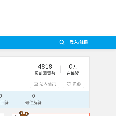
登入/註冊
4818
0
人
累計瀏覽數
在追蹤
站內簡訊
追蹤
0
0
請回答
最佳解答