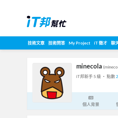
技術文章
技術問答
My Project
iT 徵才
聊
minecola
(mineco
iT邦新手 5 級 ‧ 點數
個人背景