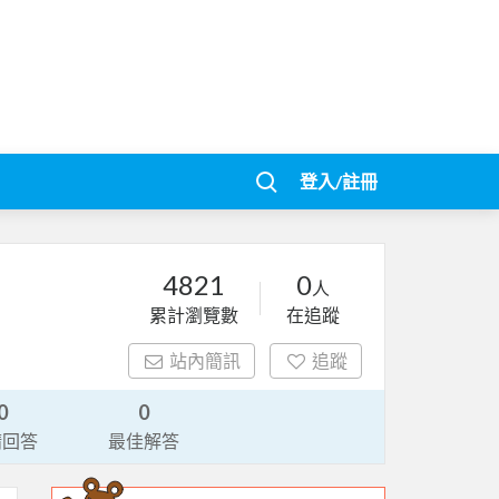
登入/註冊
4821
0
人
累計瀏覽數
在追蹤
站內簡訊
追蹤
0
0
請回答
最佳解答