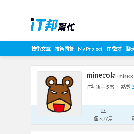
技術文章
技術問答
My Project
iT 徵才
聊
minecola
(mineco
iT邦新手 5 級 ‧ 點數
個人背景