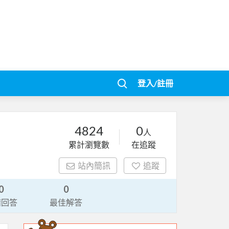
登入/註冊
4824
0
人
累計瀏覽數
在追蹤
站內簡訊
追蹤
0
0
請回答
最佳解答