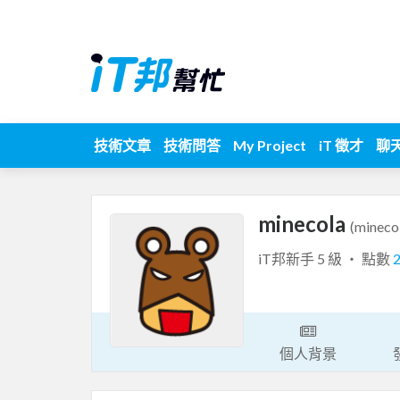
技術文章
技術問答
My Project
iT 徵才
聊
minecola
(mineco
iT邦新手 5 級 ‧ 點數
個人背景