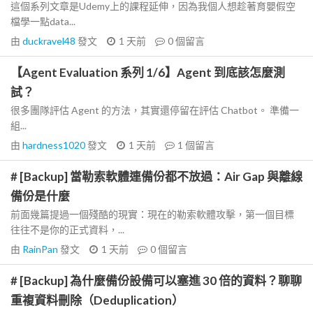
這個系列文章是Udemy上的課程延伸，因為我個人想趁著育嬰假空
檔學一點data...
由
duckravel48
發文
1 天前
0
個留言
【Agent Evaluation 系列 1/6】Agent 到底該怎麼測
試？
很多團隊評估 Agent 的方法，其實還停留在評估 Chatbot。 準備一
組...
由
hardness1020
發文
1 天前
1
個留言
# [Backup] 當勒索軟體連備份都不放過：Air Gap 與離線
備份是什麼
前面幾篇提過一個殘酷的現實：現在的勒索軟體攻擊，第一個目標
往往不是你的正式資料，...
由
RainPan
發文
1 天前
0
個留言
# [Backup] 為什麼備份設備可以塞進 30 倍的資料？聊聊
重複資料刪除（Deduplication）