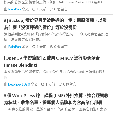
如果你看過企業級備份設備（例如 Dell PowerProtect DD 系列）...
由
RainPan
發文
1 天前
0
個留言
# [Backup] 備份界最常被跳過的一步：還原演練，以及
為什麼「沒演練過的備份」等於沒備份
這個系列第4篇聊過「有備份不等於救得回來」，今天把這個主題收
尾：怎麼確定救得回來...
由
RainPan
發文
1 天前
0
個留言
[OpenCV 學習筆記] 2. 使用 OpenCV 進行影像混合
(Image Blending)
本文將簡單示範如何使用 OpenCV 的 addWeighted 方法進行圖片
的...
由
logohow1020
發文
1 天前
0
個留言
5 個 WordPress 線上課程 (LMS) 外掛推薦，適合經營教
育私域、收集名單、營運個人品牌和內容商業化部署
📝 這次推薦排除一些近 1 至 2 年的新進品牌，因為它們沒有太多