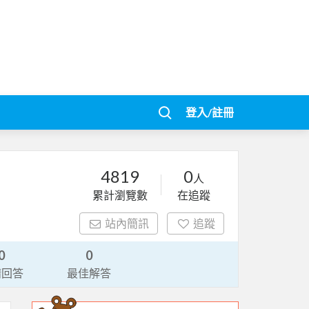
登入/註冊
4819
0
人
累計瀏覽數
在追蹤
站內簡訊
追蹤
0
0
請回答
最佳解答