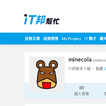
技術文章
技術問答
My Project
iT 徵才
聊
minecola
(mineco
iT邦新手 5 級 ‧ 點數
個人背景