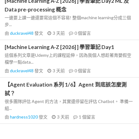
[Machine Learning A-Z [2026] ] 學習筆記 Day2 ML 及
Data pre-processing 概念
一邊要上課一邊還要寫這個不容易! 整個machine learning分成三個
步...
由
duckravel48
發文
3 天前
0
個留言
[Machine Learning A-Z [2026] ] 學習筆記 Day1
這個系列文章是Udemy上的課程延伸，因為我個人想趁著育嬰假空
檔學一點data...
由
duckravel48
發文
3 天前
0
個留言
【Agent Evaluation 系列 1/6】Agent 到底該怎麼測
試？
很多團隊評估 Agent 的方法，其實還停留在評估 Chatbot。 準備一
組...
由
hardness1020
發文
3 天前
1
個留言