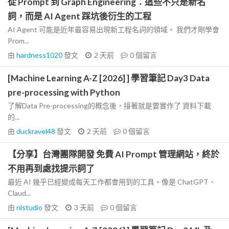
從 Prompt 到 Graph Engineering：這些不只是新名
詞，而是 AI Agent 踩坑後衍生的工程
AI Agent 可能是近年最容易出現新工程名詞的領域。 我們才剛學會
Prom...
由
hardness1020
發文
2 天前
0
個留言
[Machine Learning A-Z [2026] ] 學習筆記 Day3 Data
pre-processing with Python
了解Data Pre-processing的概念後，接著就是要實作了 資料下載
的...
由
duckravel48
發文
2 天前
0
個留言
【分享】台灣團隊開發 免費 AI Prompt 管理網站，終於
不用再到處找提示詞了
最近 AI 幾乎已經變成每天工作都會用到的工具。像是 ChatGPT、
Claud...
由
nlstudio
發文
3 天前
0
個留言