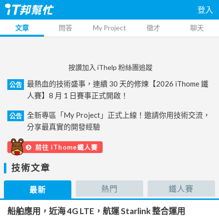
登入
文章
問答
My Project
徵才
聊天
按讚加入 iThelp 粉絲團追蹤
最熱血的技術盛事，連續 30 天的修煉【2026 iThome 鐵
公告
人賽】8 月 1 日賽事正式開啟！
全新專區「My Project」正式上線！邀請你用技術交流，
公告
分享最真實的開發經驗
前往 iThome鐵人賽
技術文章
熱門
鐵人賽
最新
船舶應用，近海 4G LTE，航運 Starlink 整合運用