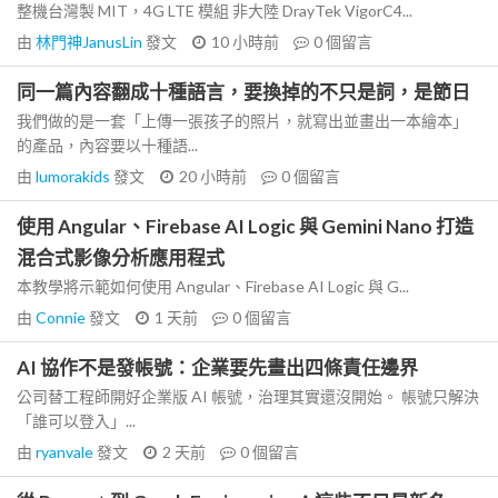
整機台灣製 MIT，4G LTE 模組 非大陸 DrayTek VigorC4...
由
林門神JanusLin
發文
10 小時前
0
個留言
同一篇內容翻成十種語言，要換掉的不只是詞，是節日
我們做的是一套「上傳一張孩子的照片，就寫出並畫出一本繪本」
的產品，內容要以十種語...
由
lumorakids
發文
20 小時前
0
個留言
使用 Angular、Firebase AI Logic 與 Gemini Nano 打造
混合式影像分析應用程式
本教學將示範如何使用 Angular、Firebase AI Logic 與 G...
由
Connie
發文
1 天前
0
個留言
AI 協作不是發帳號：企業要先畫出四條責任邊界
公司替工程師開好企業版 AI 帳號，治理其實還沒開始。 帳號只解決
「誰可以登入」...
由
ryanvale
發文
2 天前
0
個留言