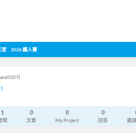
天室
2026 鐵人賽
yand5027)
21
1
0
0
0
發問
文章
My Project
回答
邀