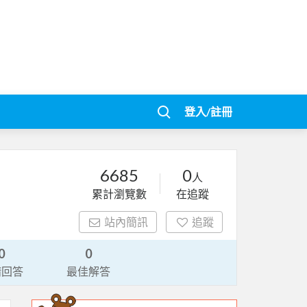
登入/註冊
6685
0
人
累計瀏覽數
在追蹤
站內簡訊
追蹤
0
0
請回答
最佳解答