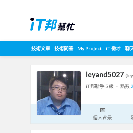
技術文章
技術問答
My Project
iT 徵才
聊
leyand5027
(le
iT邦新手 5 級 ‧ 點數
個人背景