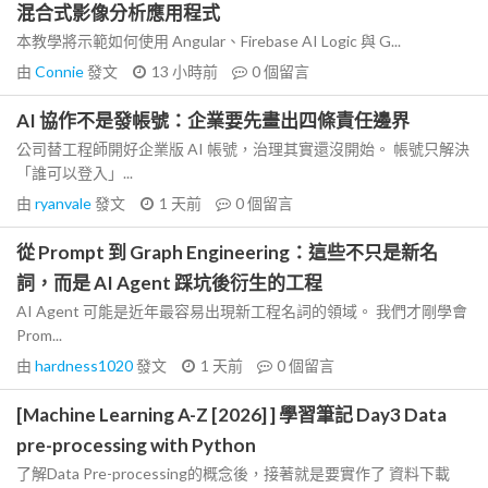
混合式影像分析應用程式
本教學將示範如何使用 Angular、Firebase AI Logic 與 G...
由
Connie
發文
13 小時前
0
個留言
AI 協作不是發帳號：企業要先畫出四條責任邊界
公司替工程師開好企業版 AI 帳號，治理其實還沒開始。 帳號只解決
「誰可以登入」...
由
ryanvale
發文
1 天前
0
個留言
從 Prompt 到 Graph Engineering：這些不只是新名
詞，而是 AI Agent 踩坑後衍生的工程
AI Agent 可能是近年最容易出現新工程名詞的領域。 我們才剛學會
Prom...
由
hardness1020
發文
1 天前
0
個留言
[Machine Learning A-Z [2026] ] 學習筆記 Day3 Data
pre-processing with Python
了解Data Pre-processing的概念後，接著就是要實作了 資料下載