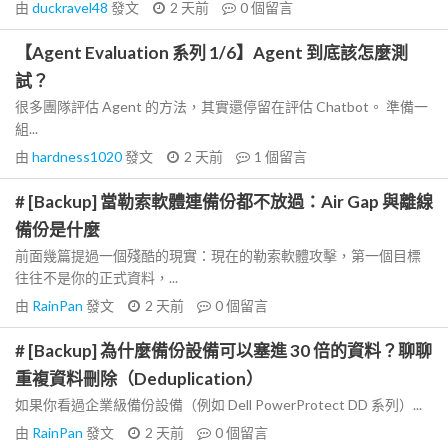
由
duckravel48
發文
2 天前
0
個留言
【Agent Evaluation 系列 1/6】Agent 到底該怎麼測
試？
很多團隊評估 Agent 的方法，其實還停留在評估 Chatbot。 準備一
組...
由
hardness1020
發文
2 天前
1
個留言
# [Backup] 當勒索軟體連備份都不放過：Air Gap 與離線
備份是什麼
前面幾篇提過一個殘酷的現實：現在的勒索軟體攻擊，第一個目標
往往不是你的正式資料，...
由
RainPan
發文
2 天前
0
個留言
# [Backup] 為什麼備份設備可以塞進 30 倍的資料？聊聊
重複資料刪除（Deduplication）
如果你看過企業級備份設備（例如 Dell PowerProtect DD 系列）...
由
RainPan
發文
2 天前
0
個留言