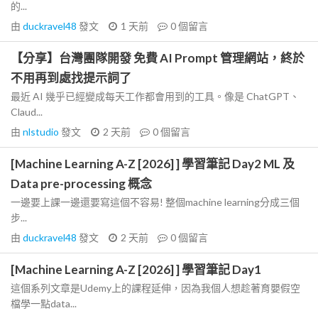
的...
由
duckravel48
發文
1 天前
0
個留言
【分享】台灣團隊開發 免費 AI Prompt 管理網站，終於
不用再到處找提示詞了
最近 AI 幾乎已經變成每天工作都會用到的工具。像是 ChatGPT、
Claud...
由
nlstudio
發文
2 天前
0
個留言
[Machine Learning A-Z [2026] ] 學習筆記 Day2 ML 及
Data pre-processing 概念
一邊要上課一邊還要寫這個不容易! 整個machine learning分成三個
步...
由
duckravel48
發文
2 天前
0
個留言
[Machine Learning A-Z [2026] ] 學習筆記 Day1
這個系列文章是Udemy上的課程延伸，因為我個人想趁著育嬰假空
檔學一點data...