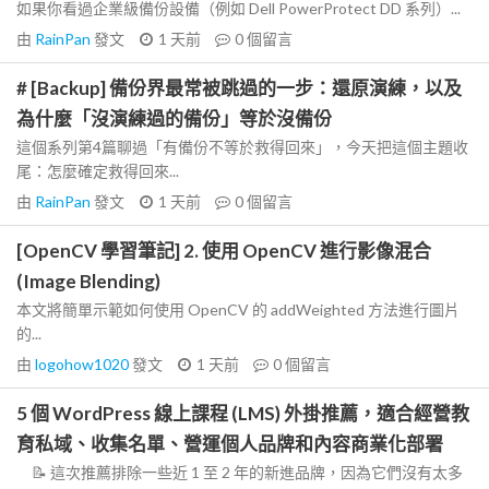
如果你看過企業級備份設備（例如 Dell PowerProtect DD 系列）...
由
RainPan
發文
1 天前
0
個留言
# [Backup] 備份界最常被跳過的一步：還原演練，以及
為什麼「沒演練過的備份」等於沒備份
這個系列第4篇聊過「有備份不等於救得回來」，今天把這個主題收
尾：怎麼確定救得回來...
由
RainPan
發文
1 天前
0
個留言
[OpenCV 學習筆記] 2. 使用 OpenCV 進行影像混合
(Image Blending)
本文將簡單示範如何使用 OpenCV 的 addWeighted 方法進行圖片
的...
由
logohow1020
發文
1 天前
0
個留言
5 個 WordPress 線上課程 (LMS) 外掛推薦，適合經營教
育私域、收集名單、營運個人品牌和內容商業化部署
📝 這次推薦排除一些近 1 至 2 年的新進品牌，因為它們沒有太多