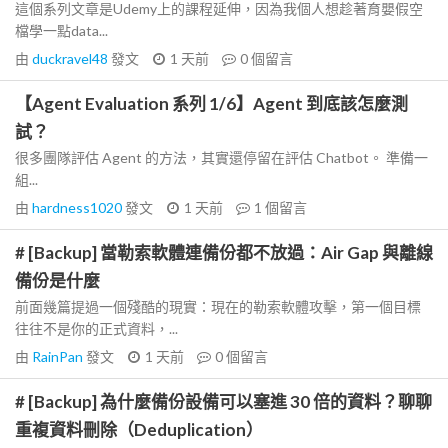
這個系列文章是Udemy上的課程延伸，因為我個人想趁著育嬰假空
檔學一點data...
由
duckravel48
發文
1 天前
0
個留言
【Agent Evaluation 系列 1/6】Agent 到底該怎麼測
試？
很多團隊評估 Agent 的方法，其實還停留在評估 Chatbot。 準備一
組...
由
hardness1020
發文
1 天前
1
個留言
# [Backup] 當勒索軟體連備份都不放過：Air Gap 與離線
備份是什麼
前面幾篇提過一個殘酷的現實：現在的勒索軟體攻擊，第一個目標
往往不是你的正式資料，...
由
RainPan
發文
1 天前
0
個留言
# [Backup] 為什麼備份設備可以塞進 30 倍的資料？聊聊
重複資料刪除（Deduplication）