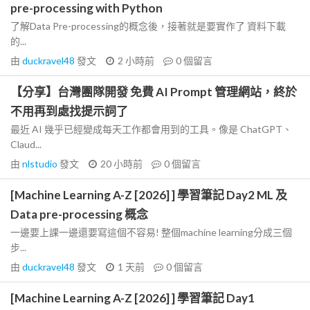
pre-processing with Python
了解Data Pre-processing的概念後，接著就是要實作了 資料下載
的...
由
duckravel48
發文
2 小時前
0
個留言
【分享】台灣團隊開發 免費 AI Prompt 管理網站，終於
不用再到處找提示詞了
最近 AI 幾乎已經變成每天工作都會用到的工具。像是 ChatGPT、
Claud...
由
nlstudio
發文
20 小時前
0
個留言
[Machine Learning A-Z [2026] ] 學習筆記 Day2 ML 及
Data pre-processing 概念
一邊要上課一邊還要寫這個不容易! 整個machine learning分成三個
步...
由
duckravel48
發文
1 天前
0
個留言
[Machine Learning A-Z [2026] ] 學習筆記 Day1