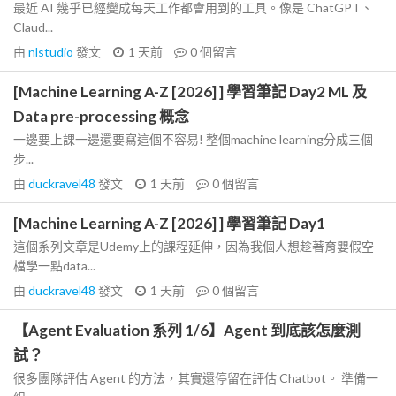
最近 AI 幾乎已經變成每天工作都會用到的工具。像是 ChatGPT、
Claud...
由
nlstudio
發文
1 天前
0
個留言
[Machine Learning A-Z [2026] ] 學習筆記 Day2 ML 及
Data pre-processing 概念
一邊要上課一邊還要寫這個不容易! 整個machine learning分成三個
步...
由
duckravel48
發文
1 天前
0
個留言
[Machine Learning A-Z [2026] ] 學習筆記 Day1
這個系列文章是Udemy上的課程延伸，因為我個人想趁著育嬰假空
檔學一點data...
由
duckravel48
發文
1 天前
0
個留言
【Agent Evaluation 系列 1/6】Agent 到底該怎麼測
試？
很多團隊評估 Agent 的方法，其實還停留在評估 Chatbot。 準備一