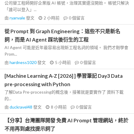
公司替工程師開好企業版 AI 帳號，治理其實還沒開始。 帳號只解決
「誰可以登入」...
由
ryanvale
發文
2 小時前
0
個留言
從 Prompt 到 Graph Engineering：這些不只是新名
詞，而是 AI Agent 踩坑後衍生的工程
AI Agent 可能是近年最容易出現新工程名詞的領域。 我們才剛學會
Prom...
由
hardness1020
發文
5 小時前
0
個留言
[Machine Learning A-Z [2026] ] 學習筆記 Day3 Data
pre-processing with Python
了解Data Pre-processing的概念後，接著就是要實作了 資料下載
的...
由
duckravel48
發文
8 小時前
0
個留言
【分享】台灣團隊開發 免費 AI Prompt 管理網站，終於
不用再到處找提示詞了