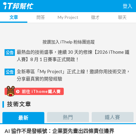
登入
文章
問答
My Project
徵才
聊天
按讚加入 iThelp 粉絲團追蹤
最熱血的技術盛事，連續 30 天的修煉【2026 iThome 鐵
公告
人賽】8 月 1 日賽事正式開啟！
全新專區「My Project」正式上線！邀請你用技術交流，
公告
分享最真實的開發經驗
前往 iThome鐵人賽
技術文章
熱門
鐵人賽
最新
AI 協作不是發帳號：企業要先畫出四條責任邊界