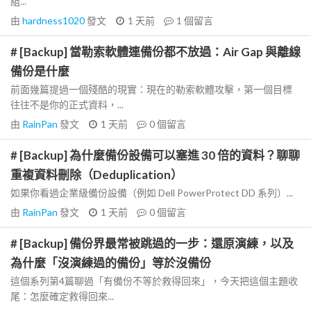
組...
由
hardness1020
發文
1 天前
1
個留言
# [Backup] 當勒索軟體連備份都不放過：Air Gap 與離線
備份是什麼
前面幾篇提過一個殘酷的現實：現在的勒索軟體攻擊，第一個目標
往往不是你的正式資料，...
由
RainPan
發文
1 天前
0
個留言
# [Backup] 為什麼備份設備可以塞進 30 倍的資料？聊聊
重複資料刪除（Deduplication）
如果你看過企業級備份設備（例如 Dell PowerProtect DD 系列）...
由
RainPan
發文
1 天前
0
個留言
# [Backup] 備份界最常被跳過的一步：還原演練，以及
為什麼「沒演練過的備份」等於沒備份
這個系列第4篇聊過「有備份不等於救得回來」，今天把這個主題收
尾：怎麼確定救得回來...