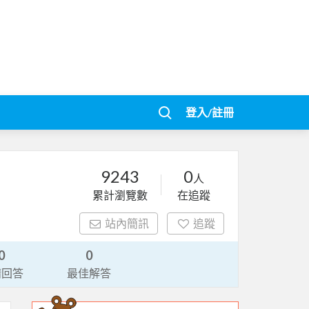
登入/註冊
9243
0
人
累計瀏覽數
在追蹤
站內簡訊
追蹤
0
0
請回答
最佳解答