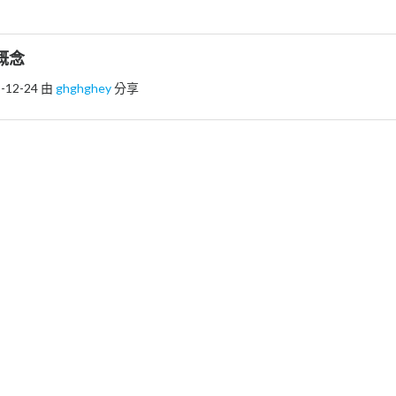
s概念
-12-24
由
ghghghey
分享