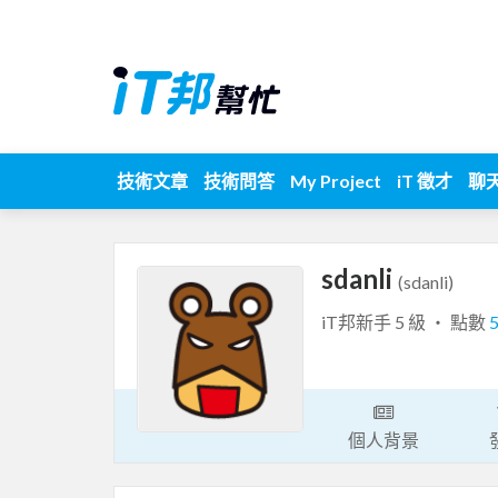
技術文章
技術問答
My Project
iT 徵才
聊
sdanli
(sdanli)
iT邦新手 5 級 ‧ 點數
個人背景