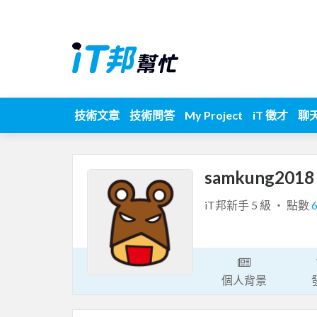
技術文章
技術問答
My Project
iT 徵才
聊
samkung201
iT邦新手 5 級 ‧ 點數
個人背景