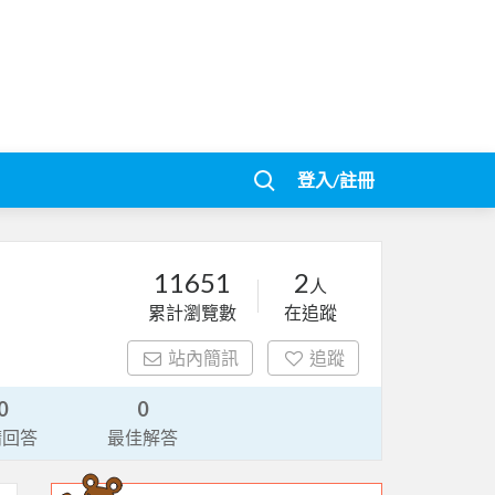
登入/註冊
11651
2
人
累計瀏覽數
在追蹤
站內簡訊
追蹤
0
0
請回答
最佳解答