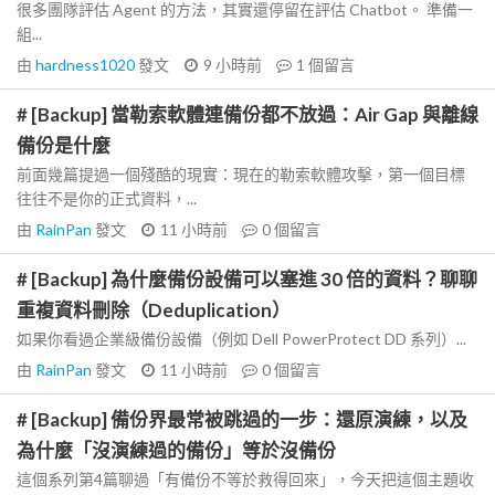
很多團隊評估 Agent 的方法，其實還停留在評估 Chatbot。 準備一
組...
由
hardness1020
發文
9 小時前
1
個留言
# [Backup] 當勒索軟體連備份都不放過：Air Gap 與離線
備份是什麼
前面幾篇提過一個殘酷的現實：現在的勒索軟體攻擊，第一個目標
往往不是你的正式資料，...
由
RainPan
發文
11 小時前
0
個留言
# [Backup] 為什麼備份設備可以塞進 30 倍的資料？聊聊
重複資料刪除（Deduplication）
如果你看過企業級備份設備（例如 Dell PowerProtect DD 系列）...
由
RainPan
發文
11 小時前
0
個留言
# [Backup] 備份界最常被跳過的一步：還原演練，以及
為什麼「沒演練過的備份」等於沒備份
這個系列第4篇聊過「有備份不等於救得回來」，今天把這個主題收