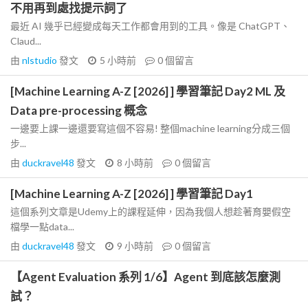
不用再到處找提示詞了
最近 AI 幾乎已經變成每天工作都會用到的工具。像是 ChatGPT、
Claud...
由
nlstudio
發文
5 小時前
0
個留言
[Machine Learning A-Z [2026] ] 學習筆記 Day2 ML 及
Data pre-processing 概念
一邊要上課一邊還要寫這個不容易! 整個machine learning分成三個
步...
由
duckravel48
發文
8 小時前
0
個留言
[Machine Learning A-Z [2026] ] 學習筆記 Day1
這個系列文章是Udemy上的課程延伸，因為我個人想趁著育嬰假空
檔學一點data...
由
duckravel48
發文
9 小時前
0
個留言
【Agent Evaluation 系列 1/6】Agent 到底該怎麼測
試？