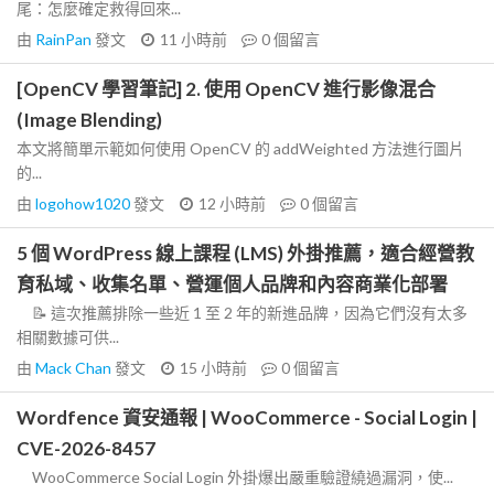
尾：怎麼確定救得回來...
由
RainPan
發文
11 小時前
0
個留言
[OpenCV 學習筆記] 2. 使用 OpenCV 進行影像混合
(Image Blending)
本文將簡單示範如何使用 OpenCV 的 addWeighted 方法進行圖片
的...
由
logohow1020
發文
12 小時前
0
個留言
5 個 WordPress 線上課程 (LMS) 外掛推薦，適合經營教
育私域、收集名單、營運個人品牌和內容商業化部署
📝 這次推薦排除一些近 1 至 2 年的新進品牌，因為它們沒有太多
相關數據可供...
由
Mack Chan
發文
15 小時前
0
個留言
Wordfence 資安通報 | WooCommerce - Social Login |
CVE-2026-8457
WooCommerce Social Login 外掛爆出嚴重驗證繞過漏洞，使...