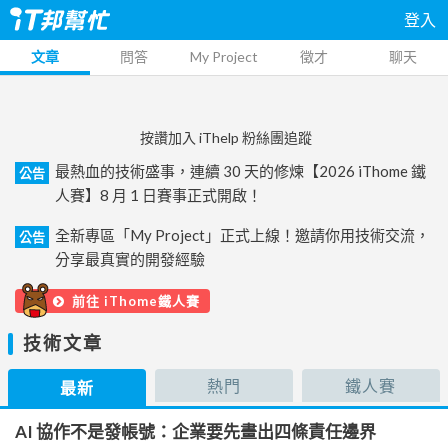
登入
文章
問答
My Project
徵才
聊天
按讚加入 iThelp 粉絲團追蹤
最熱血的技術盛事，連續 30 天的修煉【2026 iThome 鐵
公告
人賽】8 月 1 日賽事正式開啟！
全新專區「My Project」正式上線！邀請你用技術交流，
公告
分享最真實的開發經驗
前往 iThome鐵人賽
技術文章
熱門
鐵人賽
最新
AI 協作不是發帳號：企業要先畫出四條責任邊界