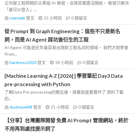
公司替工程師開好企業版 AI 帳號，治理其實還沒開始。 帳號只解決
「誰可以登入」...
由
ryanvale
發文
15 小時前
0
個留言
從 Prompt 到 Graph Engineering：這些不只是新名
詞，而是 AI Agent 踩坑後衍生的工程
AI Agent 可能是近年最容易出現新工程名詞的領域。 我們才剛學會
Prom...
由
hardness1020
發文
18 小時前
0
個留言
[Machine Learning A-Z [2026] ] 學習筆記 Day3 Data
pre-processing with Python
了解Data Pre-processing的概念後，接著就是要實作了 資料下載
的...
由
duckravel48
發文
21 小時前
0
個留言
【分享】台灣團隊開發 免費 AI Prompt 管理網站，終於
不用再到處找提示詞了