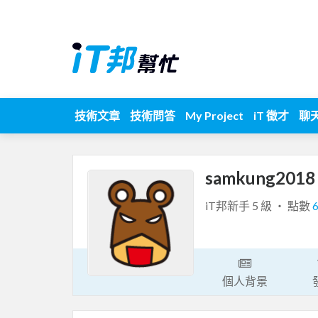
技術文章
技術問答
My Project
iT 徵才
聊
samkung201
iT邦新手 5 級 ‧ 點數
個人背景