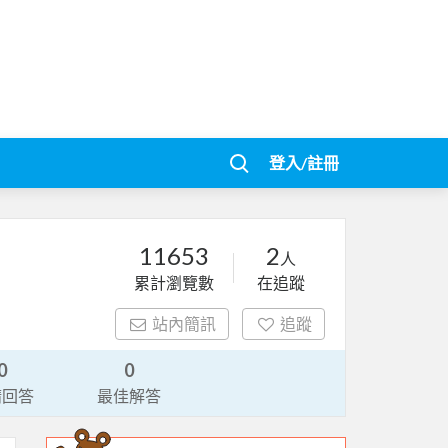
登入/註冊
11653
2
人
累計瀏覽數
在追蹤
站內簡訊
追蹤
0
0
請回答
最佳解答