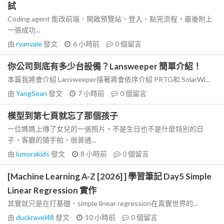
試
Coding agent 能改前端、開啟預覽站、登入、點完流程，最後附上
一張成功...
由
ryanvale
發文
6 小時前
0
個留言
你公司到底有多少台設備？Lansweeper 簡單介紹！
本篇我將會介紹 Lansweeper接著將會依序介紹 PRTG和 SolarWi...
由
YangSean
發文
7 小時前
0
個留言
模型到第七頁就忘了那個孩子
一位媽媽上傳了女兒的一張照片。不是生日也不是什麼特別的日
子，客廳的隨手拍，很普通...
由
lumorakids
發文
8 小時前
0
個留言
[Machine Learning A-Z [2026] ] 學習筆記 Day5 Simple
Linear Regression 實作
其實就只是在打基礎、simple linear regression在真實世界的...
由
duckravel48
發文
10 小時前
0
個留言