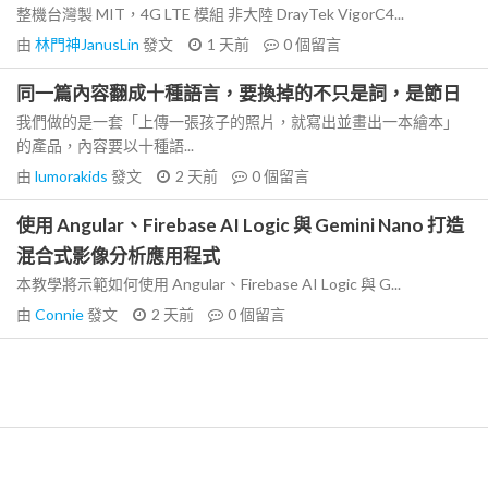
整機台灣製 MIT，4G LTE 模組 非大陸 DrayTek VigorC4...
由
林門神JanusLin
發文
1 天前
0
個留言
同一篇內容翻成十種語言，要換掉的不只是詞，是節日
我們做的是一套「上傳一張孩子的照片，就寫出並畫出一本繪本」
的產品，內容要以十種語...
由
lumorakids
發文
2 天前
0
個留言
使用 Angular、Firebase AI Logic 與 Gemini Nano 打造
混合式影像分析應用程式
本教學將示範如何使用 Angular、Firebase AI Logic 與 G...
由
Connie
發文
2 天前
0
個留言