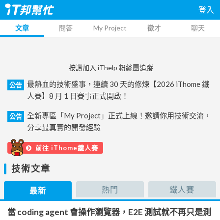
登入
文章
問答
My Project
徵才
聊天
按讚加入 iThelp 粉絲團追蹤
最熱血的技術盛事，連續 30 天的修煉【2026 iThome 鐵
公告
人賽】8 月 1 日賽事正式開啟！
全新專區「My Project」正式上線！邀請你用技術交流，
公告
分享最真實的開發經驗
前往 iThome鐵人賽
技術文章
熱門
鐵人賽
最新
當 coding agent 會操作瀏覽器，E2E 測試就不再只是測