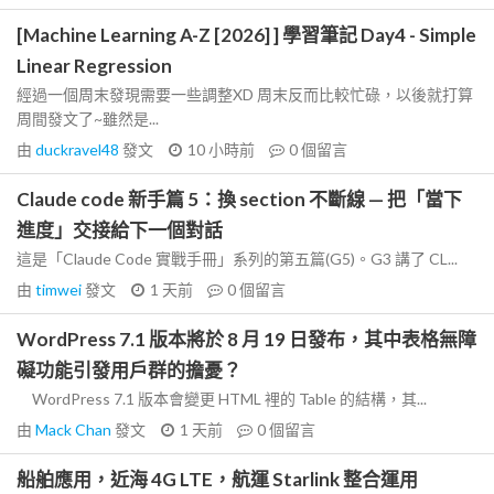
[Machine Learning A-Z [2026] ] 學習筆記 Day4 - Simple
Linear Regression
經過一個周末發現需要一些調整XD 周末反而比較忙碌，以後就打算
周間發文了~雖然是...
由
duckravel48
發文
10 小時前
0
個留言
Claude code 新手篇 5：換 section 不斷線 — 把「當下
進度」交接給下一個對話
這是「Claude Code 實戰手冊」系列的第五篇(G5)。G3 講了 CL...
由
timwei
發文
1 天前
0
個留言
WordPress 7.1 版本將於 8 月 19 日發布，其中表格無障
礙功能引發用戶群的擔憂？
WordPress 7.1 版本會變更 HTML 裡的 Table 的結構，其...
由
Mack Chan
發文
1 天前
0
個留言
船舶應用，近海 4G LTE，航運 Starlink 整合運用