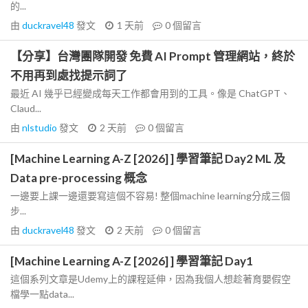
的...
由
duckravel48
發文
1 天前
0
個留言
【分享】台灣團隊開發 免費 AI Prompt 管理網站，終於
不用再到處找提示詞了
最近 AI 幾乎已經變成每天工作都會用到的工具。像是 ChatGPT、
Claud...
由
nlstudio
發文
2 天前
0
個留言
[Machine Learning A-Z [2026] ] 學習筆記 Day2 ML 及
Data pre-processing 概念
一邊要上課一邊還要寫這個不容易! 整個machine learning分成三個
步...
由
duckravel48
發文
2 天前
0
個留言
[Machine Learning A-Z [2026] ] 學習筆記 Day1
這個系列文章是Udemy上的課程延伸，因為我個人想趁著育嬰假空
檔學一點data...