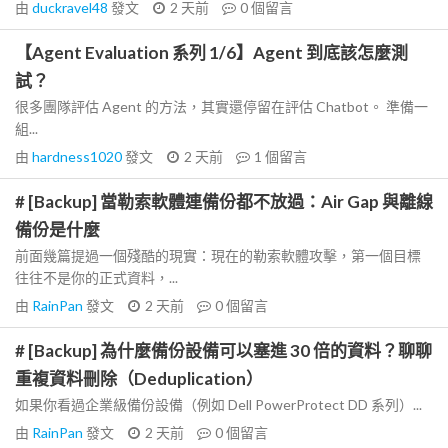
由
duckravel48
發文
2 天前
0
個留言
【Agent Evaluation 系列 1/6】Agent 到底該怎麼測
試？
很多團隊評估 Agent 的方法，其實還停留在評估 Chatbot。 準備一
組...
由
hardness1020
發文
2 天前
1
個留言
# [Backup] 當勒索軟體連備份都不放過：Air Gap 與離線
備份是什麼
前面幾篇提過一個殘酷的現實：現在的勒索軟體攻擊，第一個目標
往往不是你的正式資料，...
由
RainPan
發文
2 天前
0
個留言
# [Backup] 為什麼備份設備可以塞進 30 倍的資料？聊聊
重複資料刪除（Deduplication）
如果你看過企業級備份設備（例如 Dell PowerProtect DD 系列）...
由
RainPan
發文
2 天前
0
個留言