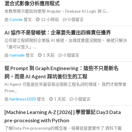
混合式影像分析應用程式
本教學將示範如何使用 Angular、Firebase AI Logic 與 G...
由
Connie
發文
12 小時前
0
個留言
AI 協作不是發帳號：企業要先畫出四條責任邊界
公司替工程師開好企業版 AI 帳號，治理其實還沒開始。 帳號只解決
「誰可以登入」...
由
ryanvale
發文
1 天前
0
個留言
從 Prompt 到 Graph Engineering：這些不只是新名
詞，而是 AI Agent 踩坑後衍生的工程
AI Agent 可能是近年最容易出現新工程名詞的領域。 我們才剛學會
Prom...
由
hardness1020
發文
1 天前
0
個留言
[Machine Learning A-Z [2026] ] 學習筆記 Day3 Data
pre-processing with Python
了解Data Pre-processing的概念後，接著就是要實作了 資料下載