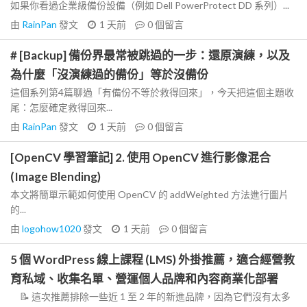
如果你看過企業級備份設備（例如 Dell PowerProtect DD 系列）...
由
RainPan
發文
1 天前
0
個留言
# [Backup] 備份界最常被跳過的一步：還原演練，以及
為什麼「沒演練過的備份」等於沒備份
這個系列第4篇聊過「有備份不等於救得回來」，今天把這個主題收
尾：怎麼確定救得回來...
由
RainPan
發文
1 天前
0
個留言
[OpenCV 學習筆記] 2. 使用 OpenCV 進行影像混合
(Image Blending)
本文將簡單示範如何使用 OpenCV 的 addWeighted 方法進行圖片
的...
由
logohow1020
發文
1 天前
0
個留言
5 個 WordPress 線上課程 (LMS) 外掛推薦，適合經營教
育私域、收集名單、營運個人品牌和內容商業化部署
📝 這次推薦排除一些近 1 至 2 年的新進品牌，因為它們沒有太多