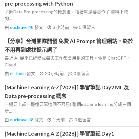
pre-processing with Python
了解Data Pre-processing的概念後，接著就是要實作了 資料下載
的...
由
duckravel48
發文
3 小時前
0
個留言
【分享】台灣團隊開發 免費 AI Prompt 管理網站，終於
不用再到處找提示詞了
最近 AI 幾乎已經變成每天工作都會用到的工具。像是 ChatGPT、
Claud...
由
nlstudio
發文
20 小時前
0
個留言
[Machine Learning A-Z [2026] ] 學習筆記 Day2 ML 及
Data pre-processing 概念
一邊要上課一邊還要寫這個不容易! 整個machine learning分成三個
步...
由
duckravel48
發文
1 天前
0
個留言
[Machine Learning A-Z [2026] ] 學習筆記 Day1