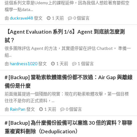
這個系列文章是Udemy上的課程延伸，因為我個人想趁著育嬰假空
檔學一點data...
由
duckravel48
發文
1 天前
0
個留言
【Agent Evaluation 系列 1/6】Agent 到底該怎麼測
試？
很多團隊評估 Agent 的方法，其實還停留在評估 Chatbot。 準備一
組...
由
hardness1020
發文
1 天前
1
個留言
# [Backup] 當勒索軟體連備份都不放過：Air Gap 與離線
備份是什麼
前面幾篇提過一個殘酷的現實：現在的勒索軟體攻擊，第一個目標
往往不是你的正式資料，...
由
RainPan
發文
1 天前
0
個留言
# [Backup] 為什麼備份設備可以塞進 30 倍的資料？聊聊
重複資料刪除（Deduplication）