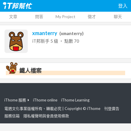
登入
文章
問答
My Project
徵才
聊天
xmanterry
(
xmanterry
)
iT邦新手
5
級 ‧ 點數
70
鐵人檔案
iThome 服務
iThome online
iThome Learning
電週文化事業版權所有、轉載必究 | Copyright © iThome
刊登廣告
服務信箱
隱私權聲明與會員使用條款