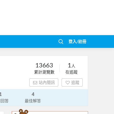
登入/註冊
13663
1
人
累計瀏覽數
在追蹤
站內簡訊
追蹤
1
4
請回答
最佳解答