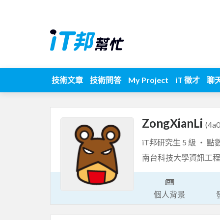
技術文章
技術問答
My Project
iT 徵才
聊
ZongXianLi
(4a
iT邦研究生 5 級 ‧ 點
南台科技大學資訊工
個人背景