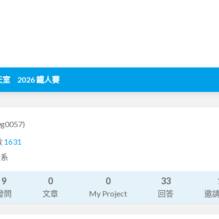
天室
2026 鐵人賽
0g0057)
數
1631
程系
9
0
0
33
發問
文章
My Project
回答
邀