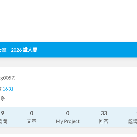
天室
2026 鐵人賽
0g0057)
數
1631
程系
9
0
0
33
發問
文章
My Project
回答
邀