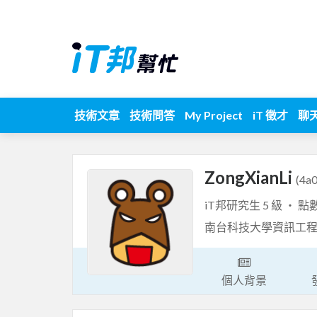
技術文章
技術問答
My Project
iT 徵才
聊
ZongXianLi
(4a
iT邦研究生 5 級 ‧ 點
南台科技大學資訊工
個人背景