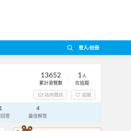
登入/註冊
13652
1
人
累計瀏覽數
在追蹤
站內簡訊
追蹤
1
4
請回答
最佳解答