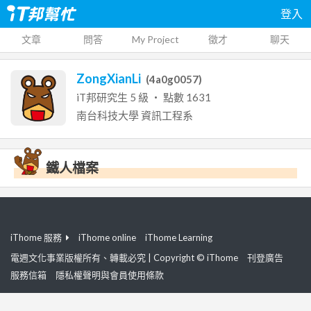
登入
文章
問答
My Project
徵才
聊天
ZongXianLi
(
4a0g0057
)
iT邦研究生
5
級 ‧ 點數
1631
南台科技大學
資訊工程系
鐵人檔案
iThome 服務
iThome online
iThome Learning
電週文化事業版權所有、轉載必究 | Copyright © iThome
刊登廣告
服務信箱
隱私權聲明與會員使用條款