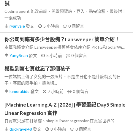
試
Coding agent 能改前端、開啟預覽站、登入、點完流程，最後附上
一張成功...
由
ryanvale
發文
5 小時前
0
個留言
你公司到底有多少台設備？Lansweeper 簡單介紹！
本篇我將會介紹 Lansweeper接著將會依序介紹 PRTG和 SolarWi...
由
YangSean
發文
5 小時前
0
個留言
模型到第七頁就忘了那個孩子
一位媽媽上傳了女兒的一張照片。不是生日也不是什麼特別的日
子，客廳的隨手拍，很普通...
由
lumorakids
發文
7 小時前
0
個留言
[Machine Learning A-Z [2026] ] 學習筆記 Day5 Simple
Linear Regression 實作
其實就只是在打基礎、simple linear regression在真實世界的...
由
duckravel48
發文
8 小時前
0
個留言