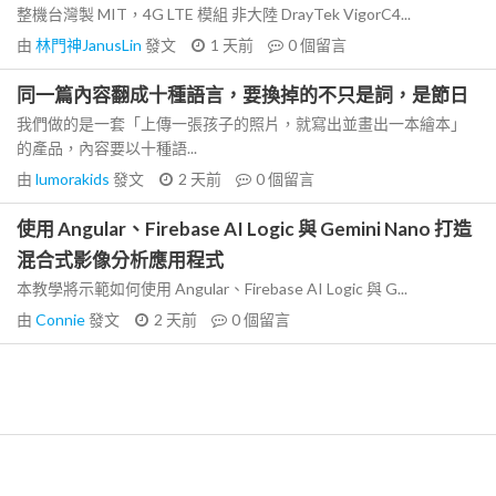
整機台灣製 MIT，4G LTE 模組 非大陸 DrayTek VigorC4...
由
林門神JanusLin
發文
1 天前
0
個留言
同一篇內容翻成十種語言，要換掉的不只是詞，是節日
我們做的是一套「上傳一張孩子的照片，就寫出並畫出一本繪本」
的產品，內容要以十種語...
由
lumorakids
發文
2 天前
0
個留言
使用 Angular、Firebase AI Logic 與 Gemini Nano 打造
混合式影像分析應用程式
本教學將示範如何使用 Angular、Firebase AI Logic 與 G...
由
Connie
發文
2 天前
0
個留言