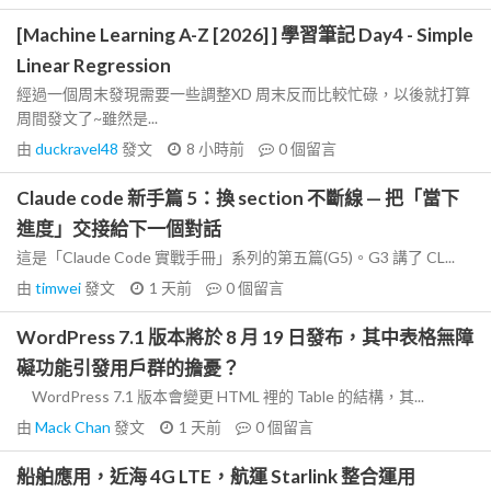
[Machine Learning A-Z [2026] ] 學習筆記 Day4 - Simple
Linear Regression
經過一個周末發現需要一些調整XD 周末反而比較忙碌，以後就打算
周間發文了~雖然是...
由
duckravel48
發文
8 小時前
0
個留言
Claude code 新手篇 5：換 section 不斷線 — 把「當下
進度」交接給下一個對話
這是「Claude Code 實戰手冊」系列的第五篇(G5)。G3 講了 CL...
由
timwei
發文
1 天前
0
個留言
WordPress 7.1 版本將於 8 月 19 日發布，其中表格無障
礙功能引發用戶群的擔憂？
WordPress 7.1 版本會變更 HTML 裡的 Table 的結構，其...
由
Mack Chan
發文
1 天前
0
個留言
船舶應用，近海 4G LTE，航運 Starlink 整合運用