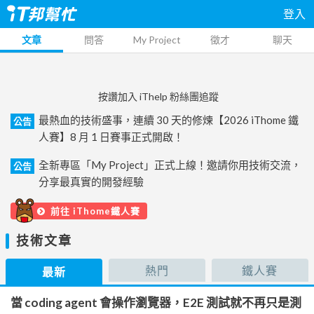
登入
文章
問答
My Project
徵才
聊天
按讚加入 iThelp 粉絲團追蹤
最熱血的技術盛事，連續 30 天的修煉【2026 iThome 鐵
公告
人賽】8 月 1 日賽事正式開啟！
全新專區「My Project」正式上線！邀請你用技術交流，
公告
分享最真實的開發經驗
前往 iThome鐵人賽
技術文章
熱門
鐵人賽
最新
當 coding agent 會操作瀏覽器，E2E 測試就不再只是測