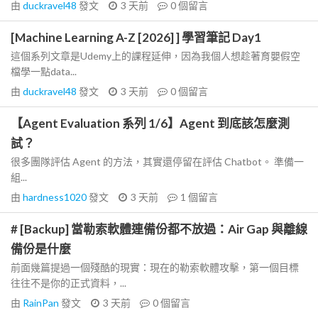
由
duckravel48
發文
3 天前
0
個留言
[Machine Learning A-Z [2026] ] 學習筆記 Day1
這個系列文章是Udemy上的課程延伸，因為我個人想趁著育嬰假空
檔學一點data...
由
duckravel48
發文
3 天前
0
個留言
【Agent Evaluation 系列 1/6】Agent 到底該怎麼測
試？
很多團隊評估 Agent 的方法，其實還停留在評估 Chatbot。 準備一
組...
由
hardness1020
發文
3 天前
1
個留言
# [Backup] 當勒索軟體連備份都不放過：Air Gap 與離線
備份是什麼
前面幾篇提過一個殘酷的現實：現在的勒索軟體攻擊，第一個目標
往往不是你的正式資料，...
由
RainPan
發文
3 天前
0
個留言