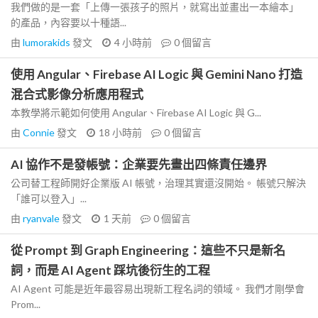
我們做的是一套「上傳一張孩子的照片，就寫出並畫出一本繪本」
的產品，內容要以十種語...
由
lumorakids
發文
4 小時前
0
個留言
使用 Angular、Firebase AI Logic 與 Gemini Nano 打造
混合式影像分析應用程式
本教學將示範如何使用 Angular、Firebase AI Logic 與 G...
由
Connie
發文
18 小時前
0
個留言
AI 協作不是發帳號：企業要先畫出四條責任邊界
公司替工程師開好企業版 AI 帳號，治理其實還沒開始。 帳號只解決
「誰可以登入」...
由
ryanvale
發文
1 天前
0
個留言
從 Prompt 到 Graph Engineering：這些不只是新名
詞，而是 AI Agent 踩坑後衍生的工程
AI Agent 可能是近年最容易出現新工程名詞的領域。 我們才剛學會
Prom...