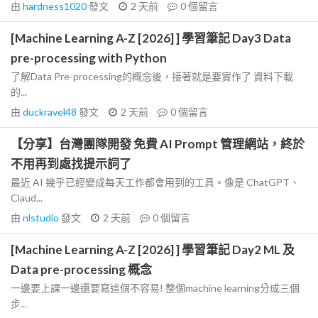
由
hardness1020
發文
2 天前
0
個留言
[Machine Learning A-Z [2026] ] 學習筆記 Day3 Data
pre-processing with Python
了解Data Pre-processing的概念後，接著就是要實作了 資料下載
的...
由
duckravel48
發文
2 天前
0
個留言
【分享】台灣團隊開發 免費 AI Prompt 管理網站，終於
不用再到處找提示詞了
最近 AI 幾乎已經變成每天工作都會用到的工具。像是 ChatGPT、
Claud...
由
nlstudio
發文
2 天前
0
個留言
[Machine Learning A-Z [2026] ] 學習筆記 Day2 ML 及
Data pre-processing 概念
一邊要上課一邊還要寫這個不容易! 整個machine learning分成三個
步...