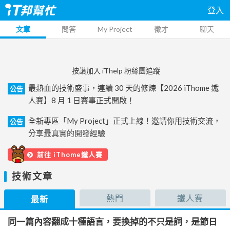
登入
文章
問答
My Project
徵才
聊天
按讚加入 iThelp 粉絲團追蹤
最熱血的技術盛事，連續 30 天的修煉【2026 iThome 鐵
公告
人賽】8 月 1 日賽事正式開啟！
全新專區「My Project」正式上線！邀請你用技術交流，
公告
分享最真實的開發經驗
前往 iThome鐵人賽
技術文章
熱門
鐵人賽
最新
同一篇內容翻成十種語言，要換掉的不只是詞，是節日