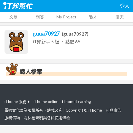
登入
文章
問答
My Project
徵才
聊天
guua70927
(
guua70927
)
iT邦新手
5
級 ‧ 點數
65
鐵人檔案
iThome 服務
iThome online
iThome Learning
電週文化事業版權所有、轉載必究 | Copyright © iThome
刊登廣告
服務信箱
隱私權聲明與會員使用條款