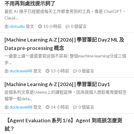
不用再到處找提示詞了
最近 AI 幾乎已經變成每天工作都會用到的工具。像是 ChatGPT、
Claud...
由
nlstudio
發文
10 小時前
0
個留言
[Machine Learning A-Z [2026] ] 學習筆記 Day2 ML 及
Data pre-processing 概念
一邊要上課一邊還要寫這個不容易! 整個machine learning分成三個
步...
由
duckravel48
發文
13 小時前
0
個留言
[Machine Learning A-Z [2026] ] 學習筆記 Day1
這個系列文章是Udemy上的課程延伸，因為我個人想趁著育嬰假空
檔學一點data...
由
duckravel48
發文
14 小時前
0
個留言
【Agent Evaluation 系列 1/6】Agent 到底該怎麼測
試？