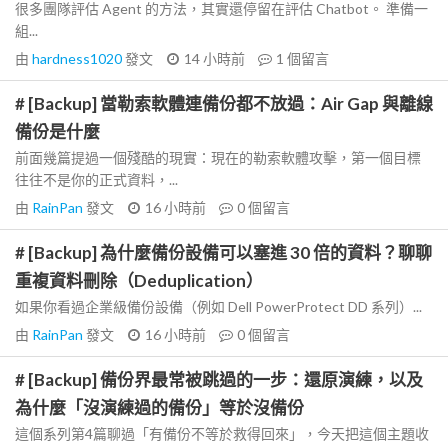
很多團隊評估 Agent 的方法，其實還停留在評估 Chatbot。 準備一
組...
由
hardness1020
發文
14 小時前
1
個留言
# [Backup] 當勒索軟體連備份都不放過：Air Gap 與離線
備份是什麼
前面幾篇提過一個殘酷的現實：現在的勒索軟體攻擊，第一個目標
往往不是你的正式資料，...
由
RainPan
發文
16 小時前
0
個留言
# [Backup] 為什麼備份設備可以塞進 30 倍的資料？聊聊
重複資料刪除（Deduplication）
如果你看過企業級備份設備（例如 Dell PowerProtect DD 系列）...
由
RainPan
發文
16 小時前
0
個留言
# [Backup] 備份界最常被跳過的一步：還原演練，以及
為什麼「沒演練過的備份」等於沒備份
這個系列第4篇聊過「有備份不等於救得回來」，今天把這個主題收