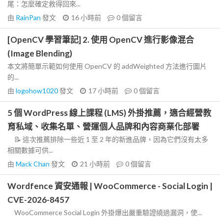
尾：怎麼確定救得回來...
由
RainPan
發文
16 小時前
0
個留言
[OpenCV 學習筆記] 2. 使用 OpenCV 進行影像混合
(Image Blending)
本文將簡單示範如何使用 OpenCV 的 addWeighted 方法進行圖片
的...
由
logohow1020
發文
17 小時前
0
個留言
5 個 WordPress 線上課程 (LMS) 外掛推薦，適合經營教
育私域、收集名單、營運個人品牌和內容商業化部署
📝 這次推薦排除一些近 1 至 2 年的新進品牌，因為它們沒有太多
相關數據可供...
由
Mack Chan
發文
21 小時前
0
個留言
Wordfence 資安通報 | WooCommerce - Social Login |
CVE-2026-8457
WooCommerce Social Login 外掛爆出嚴重驗證繞過漏洞，使...