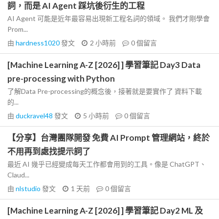
詞，而是 AI Agent 踩坑後衍生的工程
AI Agent 可能是近年最容易出現新工程名詞的領域。 我們才剛學會
Prom...
由
hardness1020
發文
2 小時前
0
個留言
[Machine Learning A-Z [2026] ] 學習筆記 Day3 Data
pre-processing with Python
了解Data Pre-processing的概念後，接著就是要實作了 資料下載
的...
由
duckravel48
發文
5 小時前
0
個留言
【分享】台灣團隊開發 免費 AI Prompt 管理網站，終於
不用再到處找提示詞了
最近 AI 幾乎已經變成每天工作都會用到的工具。像是 ChatGPT、
Claud...
由
nlstudio
發文
1 天前
0
個留言
[Machine Learning A-Z [2026] ] 學習筆記 Day2 ML 及