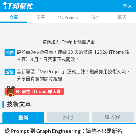
登入
文章
問答
My Project
徵才
聊天
按讚加入 iThelp 粉絲團追蹤
最熱血的技術盛事，連續 30 天的修煉【2026 iThome 鐵
公告
人賽】8 月 1 日賽事正式開啟！
全新專區「My Project」正式上線！邀請你用技術交流，
公告
分享最真實的開發經驗
前往 iThome鐵人賽
技術文章
熱門
鐵人賽
最新
從 Prompt 到 Graph Engineering：這些不只是新名