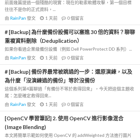
前面幾篇提過一個殘酷的現實：現在的勒索軟體攻擊，第一個目標
往往不是你的正式資料，...
由
RainPan
發文
1 天前
0
個留言
# [Backup] 為什麼備份設備可以塞進 30 倍的資料？聊聊
重複資料刪除（Deduplication）
如果你看過企業級備份設備（例如 Dell PowerProtect DD 系列）...
由
RainPan
發文
1 天前
0
個留言
# [Backup] 備份界最常被跳過的一步：還原演練，以及
為什麼「沒演練過的備份」等於沒備份
這個系列第4篇聊過「有備份不等於救得回來」，今天把這個主題收
尾：怎麼確定救得回來...
由
RainPan
發文
1 天前
0
個留言
[OpenCV 學習筆記] 2. 使用 OpenCV 進行影像混合
(Image Blending)
本文將簡單示範如何使用 OpenCV 的 addWeighted 方法進行圖片