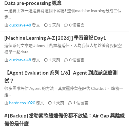
Data pre-processing 概念
一邊要上課一邊還要寫這個不容易! 整個machine learning分成三個
步...
由
duckravel48
發文
1 天前
0
個留言
[Machine Learning A-Z [2026] ] 學習筆記 Day1
這個系列文章是Udemy上的課程延伸，因為我個人想趁著育嬰假空
檔學一點data...
由
duckravel48
發文
1 天前
0
個留言
【Agent Evaluation 系列 1/6】Agent 到底該怎麼測
試？
很多團隊評估 Agent 的方法，其實還停留在評估 Chatbot。 準備一
組...
由
hardness1020
發文
1 天前
1
個留言
# [Backup] 當勒索軟體連備份都不放過：Air Gap 與離線
備份是什麼