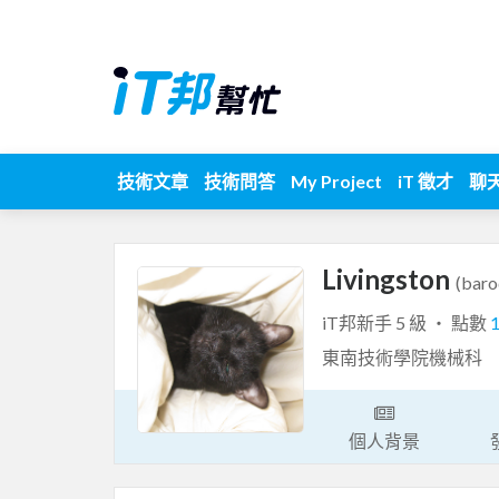
技術文章
技術問答
My Project
iT 徵才
聊
Livingston
(bar
iT邦新手 5 級 ‧ 點數
東南技術學院機械科
個人背景