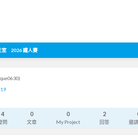
天室
2026 鐵人賽
oque0630)
119
4
0
0
2
發問
文章
My Project
回答
邀