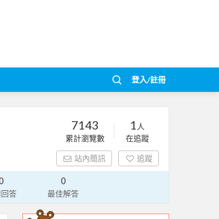
登入/註冊
7143
1
人
累計瀏覽數
在追蹤
站內簡訊
追蹤
0
0
請回答
最佳解答